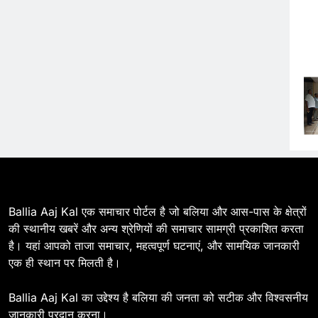
EOS Steel Ltd के CEO
BALLIA
NATIONAL
20
Ballia : बलिया बलिदान दिवस :
चित्तू पांडेय चौराहा तक नहीं पहुंच पाए
मंत्री व अफसर
BALLIA
NATIONAL
21
Ballia : बलिया में चेहल्लुम जुलूस,
ग़मगीन माहौल में हुई मातमी रस्में
BALLIA
NATIONAL
Ballia Aaj Kal एक समाचार पोर्टल है जो बलिया और आस-पास के क्षेत्रों
22
की स्थानीय खबरें और अन्य श्रेणियों की समाचार सामग्री प्रकाशित करता
Ballia : जमुना राम मेमोरियल स्कूल
है। यहां आपको ताजा समाचार, महत्वपूर्ण घटनाएं, और सामयिक जानकारी
में धूमधाम से मना स्वतंत्रता दिवस
एक ही स्थान पर मिलती है।
BALLIA
NATIONAL
Ballia Aaj Kal का उद्देश्य है बलिया की जनता को सटीक और विश्वसनीय
23
Ballia : आयकर कार्यालय पर बड़े
जानकारी प्रदान करना।