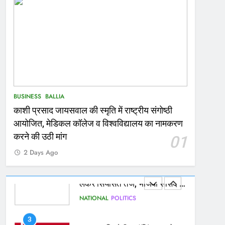
167
Ballia : थैंक्यू बलिया पुलिस: पीड़िता
को मिले 1.38 लाख रूपये
NATIONAL
बलिया
1
कोचिंग सेंटर में लगी भीषण आग, जान
BUSINESS
BALLIA
बचाने के लिए छात्रों ने लगाई छलांग,
काशी प्रसाद जायसवाल की स्मृति में राष्ट्रीय संगोष्ठी
कई घायल
ACCIDENT
BUSINESS
आयोजित, मेडिकल कॉलेज व विश्वविद्यालय का नामकरण
2
करने की उठी मांग
01
भरत तिवारी एनकाउंटर मामले को
2 Days Ago
लेकर सियासत तेज, भाजपा सांसद ने
बताई हत्या
NATIONAL
POLITICS
3
Ballia : छितौनी क्रॉसिंग पर बनेगा
196 करोड़ का ओवरब्रिज, जाम से