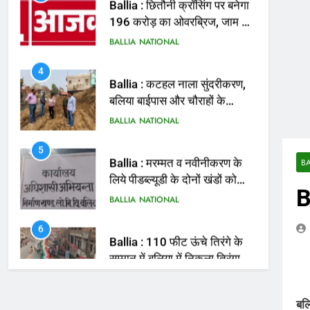
मिलेगी राहत
BALLIA
NATIONAL
4
Ballia : कटहल नाला सुंदरीकरण,
बलिया बाईपास और चौराहों के
आधुनिकीकरण की तैयारी तेज
BALLIA
NATIONAL
5
Ballia : मरम्मत व नवीनीकरण के
लिये पीडब्ल्यूडी के दोनों खंडों को
मिलेगा 26 करोड़
BALLIA
NATIONAL
BA
B
6
Ballia : 110 फीट ऊंचे तिरंगे के
सम्मान में बलिया में निकला तिरंगा
यात्रा
BALLIA
NATIONAL
7
Ballia : सीएम डैशबोर्ड समीक्षा में
फिसले विभाग, डीएम ने मांगा
बल