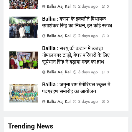
Ballia Aaj Kal
2 days ago
0
Ballia : बसपा के इकलौते विधायक
164
उमाशंकर सिंह का निधन, हर कोई स्तब्ध
Ballia : न्याय की मांग: सड़क पर उतरे
Ballia Aaj Kal
2 days ago
0
चिकित्सक, किया प्रदर्शन
NATIONAL
बलिया
Ballia : सरयू की कटान में उजड़ा
गोपालनगर टाड़ी, बेघर परिवारों के लिए
सूर्यभान सिंह ने बढ़ाया मदद का हाथ
165
Ballia : बलिया बलिदान दिवस के मौके पर
Ballia Aaj Kal
3 days ago
0
बलिया को मिलेगी नई ट्रेन की सौगात
Ballia : जमुना राम मेमोरियल स्कूल में
NATIONAL
बलिया
पदग्रहण समारोह का आयोजन
Ballia Aaj Kal
3 days ago
166
0
Ballia : कर्ज के बोझ तले दबे कारोबारी ने
फांसी लगाकर दी जान
NATIONAL
बलिया
Trending News