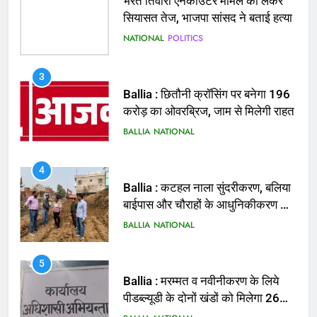
Ballia : छितौनी क्रॉसिंग पर बनेगा 196
करोड़ का ओवरब्रिज, जाम से मिलेगी राहत
BALLIA
NATIONAL
4
Ballia : कटहल नाला सुंदरीकरण, बलिया
बाईपास और चौराहों के आधुनिकीकरण की
तैयारी तेज
BALLIA
NATIONAL
5
Ballia : मरम्मत व नवीनीकरण के लिये
पीडब्ल्यूडी के दोनों खंडों को मिलेगा 26
करोड़
BALLIA
NATIONAL
6
Ballia : 110 फीट ऊंचे तिरंगे के सम्मान
में बलिया में निकला तिरंगा यात्रा