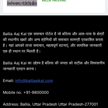
BALLIA
NATIONAL
7
Ballia : सीएम डैशबोर्ड समीक्षा में फिसले
विभाग, डीएम ने मांगा स्पष्टीकरण
BALLIA
NATIONAL
Ballia Aaj Kal एक समाचार पोर्टल है जो बलिया और आस-पास के क्षेत्रों
की स्थानीय खबरें और अन्य श्रेणियों की समाचार सामग्री प्रकाशित करता
है। यहां आपको ताजा समाचार, महत्वपूर्ण घटनाएं, और सामयिक जानकारी
8
एक ही स्थान पर मिलती है।
Ballia : दिल्ली ब्लास्ट के बाद बलिया में
हाई अलर्ट, एसपी ओमवीर सिंह ने पुलिस बल
Ballia Aaj Kal का उद्देश्य है बलिया की जनता को सटीक और विश्वसनीय
के साथ रेलवे स्टेशन व शहर में किया पैदल
BALLIA
NATIONAL
जानकारी प्रदान करना।
गश्त
9
Email:
info@balliaajkal.com
Ballia : एकता, अखंडता और राष्ट्रप्रेम
का संकल्प लेकर गूंजा बलिया, पुलिस
Mobile no. +91-9800000
अधीक्षक ओमवीर सिंह ने दिलाई शपथ, दी
BALLIA
NATIONAL
श्रद्धांजलि
Address: Ballia, Uttar Pradesh Uttar Pradesh-277001