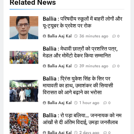
Related News
Ballia : परिषदीय स्कूलों में बाहरी लोगों और
यू-ट्यूबर के प्रवेश पर रोक
Ballia Aaj Kal
36 minutes ago
0
Ballia : मेधावी छात्रों को प्रशस्ति पत्र,
मेडल और मोमेंटो देकर किया सम्मानित
Ballia Aaj Kal
39 minutes ago
0
Ballia : प्रिंस युकेश सिंह के सिर पर
मायावती का हाथ, उमाशंकर की सियासी
164
विरासत को आगे बढ़ाने का भरोसा
Ballia : न्याय की मांग: सड़क पर उतरे
Ballia Aaj Kal
1 hour ago
0
चिकित्सक, किया प्रदर्शन
NATIONAL
बलिया
Ballia : रो पड़ा बलिया… जननायक को नम
आंखों से दी अंतिम विदाई, उमड़ा जनसैलाब
165
Ballia Aaj Kal
2 days ago
0