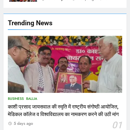
Ballia : बलिया बलिदान दिवस के मौके पर
बलिया को मिलेगी नई ट्रेन की सौगात
NATIONAL
बलिया
Trending News
166
Ballia : कर्ज के बोझ तले दबे कारोबारी ने
फांसी लगाकर दी जान
NATIONAL
बलिया
167
Ballia : थैंक्यू बलिया पुलिस: पीड़िता को
मिले 1.38 लाख रूपये
NATIONAL
बलिया
BUSINESS
BALLIA
काशी प्रसाद जायसवाल की स्मृति में राष्ट्रीय संगोष्ठी आयोजित,
1
मेडिकल कॉलेज व विश्वविद्यालय का नामकरण करने की उठी मांग
कोचिंग सेंटर में लगी भीषण आग, जान
01
5 days ago
बचाने के लिए छात्रों ने लगाई छलांग, कई