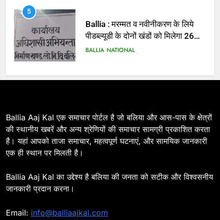
5
Ballia : मरम्मत व नवीनीकरण के लिये
पीडब्ल्यूडी के दोनों खंडों को मिलेगा 26
करोड़
BALLIA
NATIONAL
6
Ballia : 110 फीट ऊंचे तिरंगे के सम्मान
में बलिया में निकला तिरंगा यात्रा
BALLIA
NATIONAL
Ballia Aaj Kal एक समाचार पोर्टल है जो बलिया और आस-पास के क्षेत्रों
की स्थानीय खबरें और अन्य श्रेणियों की समाचार सामग्री प्रकाशित करता
7
है। यहां आपको ताजा समाचार, महत्वपूर्ण घटनाएं, और सामयिक जानकारी
Ballia : सीएम डैशबोर्ड समीक्षा में फिसले
एक ही स्थान पर मिलती है।
विभाग, डीएम ने मांगा स्पष्टीकरण
BALLIA
NATIONAL
Ballia Aaj Kal का उद्देश्य है बलिया की जनता को सटीक और विश्वसनीय
जानकारी प्रदान करना।
8
Email:
info@balliaajkal.com
Ballia : दिल्ली ब्लास्ट के बाद बलिया में