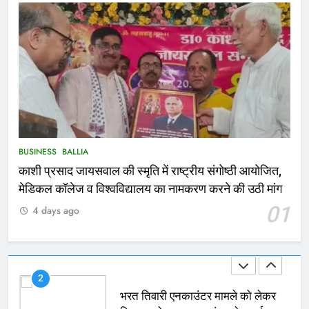
166
Ballia : कर्ज के बोझ तले दबे कारोबारी ने
फांसी लगाकर दी जान
NATIONAL
बलिया
167
Ballia : थैंक्यू बलिया पुलिस: पीड़िता को
मिले 1.38 लाख रूपये
NATIONAL
बलिया
BUSINESS
BALLIA
काशी प्रसाद जायसवाल की स्मृति में राष्ट्रीय संगोष्ठी आयोजित,
1
मेडिकल कॉलेज व विश्वविद्यालय का नामकरण करने की उठी मांग
कोचिंग सेंटर में लगी भीषण आग, जान
01
4 days ago
बचाने के लिए छात्रों ने लगाई छलांग, कई
घायल
ACCIDENT
BUSINESS
2
भरत तिवारी एनकाउंटर मामले को लेकर