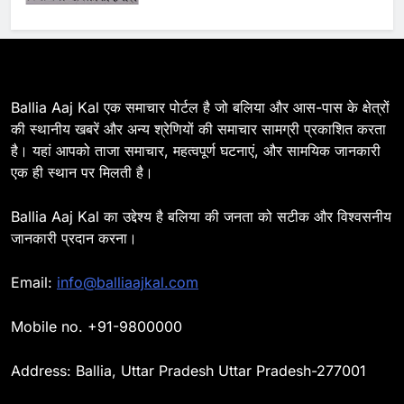
6
Ballia : 110 फीट ऊंचे तिरंगे के सम्मान
में बलिया में निकला तिरंगा यात्रा
BALLIA
NATIONAL
Ballia Aaj Kal एक समाचार पोर्टल है जो बलिया और आस-पास के क्षेत्रों
की स्थानीय खबरें और अन्य श्रेणियों की समाचार सामग्री प्रकाशित करता
है। यहां आपको ताजा समाचार, महत्वपूर्ण घटनाएं, और सामयिक जानकारी
7
एक ही स्थान पर मिलती है।
Ballia : सीएम डैशबोर्ड समीक्षा में फिसले
विभाग, डीएम ने मांगा स्पष्टीकरण
Ballia Aaj Kal का उद्देश्य है बलिया की जनता को सटीक और विश्वसनीय
BALLIA
NATIONAL
जानकारी प्रदान करना।
8
Email:
info@balliaajkal.com
Ballia : दिल्ली ब्लास्ट के बाद बलिया में
हाई अलर्ट, एसपी ओमवीर सिंह ने पुलिस बल
Mobile no. +91-9800000
के साथ रेलवे स्टेशन व शहर में किया पैदल
BALLIA
NATIONAL
गश्त
Address: Ballia, Uttar Pradesh Uttar Pradesh-277001
9