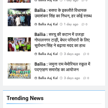
Ballia Aaj Kal
1 day ago
0
Ballia : बसपा के इकलौते विधायक
उमाशंकर सिंह का निधन, हर कोई स्तब्ध
Ballia Aaj Kal
1 day ago
0
Ballia : सरयू की कटान में उजड़ा
गोपालनगर टाड़ी, बेघर परिवारों के लिए
सूर्यभान सिंह ने बढ़ाया मदद का हाथ
164
Ballia : न्याय की मांग: सड़क पर उतरे
Ballia Aaj Kal
3 days ago
0
चिकित्सक, किया प्रदर्शन
Ballia : जमुना राम मेमोरियल स्कूल में
NATIONAL
बलिया
पदग्रहण समारोह का आयोजन
Ballia Aaj Kal
3 days ago
165
0
Ballia : बलिया बलिदान दिवस के मौके पर
बलिया को मिलेगी नई ट्रेन की सौगात
NATIONAL
बलिया
Trending News