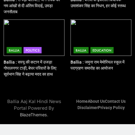
नम आंखों से दी अंतिम विदाई, उमड़ा
उमाशंकर सिंह का निधन, हर कोई स्तब्ध
12
जनसैलाब
Ballia : बलिया रेलवे स्टेशन का अपर
महाप्रबंधक ने किया निरीक्षण
BALLIA
NATIONAL
13
BALLIA
POLITICS
BALLIA
EDUCATION
Ballia : त्यौहारों पर शांति व्यवस्था को
Ballia : सरयू की कटान में उजड़ा
Ballia : जमुना राम मेमोरियल स्कूल में
लेकर पुलिस ने किया रूट मार्च
गोपालनगर टाड़ी, बेघर परिवारों के लिए
पदग्रहण समारोह का आयोजन
BALLIA
NATIONAL
सूर्यभान सिंह ने बढ़ाया मदद का हाथ
14
Ballia : एमएलसी रविशंकर सिंह पप्पू की
Ballia Aaj Kal Hindi News
Home
About Us
Contact Us
माता का निधन
Portal Powered By
Disclaimer
Privacy Policy
BALLIA
NATIONAL
.
BlazeThemes
15