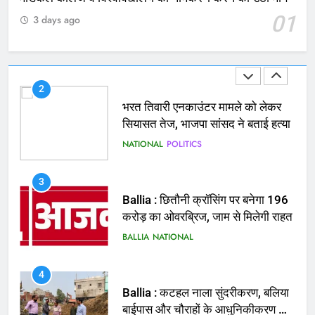
01
3 days ago
2
भरत तिवारी एनकाउंटर मामले को लेकर
सियासत तेज, भाजपा सांसद ने बताई हत्या
NATIONAL
POLITICS
3
Ballia : छितौनी क्रॉसिंग पर बनेगा 196
करोड़ का ओवरब्रिज, जाम से मिलेगी राहत
BALLIA
NATIONAL
4
Ballia : कटहल नाला सुंदरीकरण, बलिया
बाईपास और चौराहों के आधुनिकीकरण की
तैयारी तेज
BALLIA
NATIONAL
5