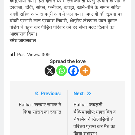
काबू पाया गया। इस दौरान घर में रखे कीमती घरेलु उपयोग के सामान
दरवाजा, टीवी, सोफा, फर्नीचर, कपड़ा, खाने-पीने के समान सहित
नगदी सहित अन्य सामग्री आग में जल गया। अगलगी की सूचना पर
चौकी प्रभारी ज्ञान प्रकाश तिवारी, क्षेत्रीय लेखपाल पवन कुमार
पांडेय ने पहुंच कर पीड़ित परिवार को हर संभव मदद दिलाने का
आश्वासन दिया।
रमेश जायसवाल
Post Views:
309
Spread the love
Previous:
Next:
Post
navigation
Ballia : खरवार समाज ने
Ballia : कबड्डी
किया सांसद का स्वागत
चैम्पियनशीप: महासचिव व
चेयरमैन ने खिलाड़ियों से
परिचय प्राप्त कर मैच का
किया शुभारम्भ