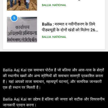
Ballia : मरम्मत व नवीनीकरण के लिये
पीडब्ल्यूडी के दोनों खंडों को मिलेगा 26
करोड़
BALLIA
NATIONAL
6
Ballia : 110 फीट ऊंचे तिरंगे के सम्मान
में बलिया में निकला तिरंगा यात्रा
BALLIA
NATIONAL
7
Ballia : सीएम डैशबोर्ड समीक्षा में फिसले
Ballia Aaj Kal एक समाचार पोर्टल है जो बलिया और आस-पास के क्षेत्रों
विभाग, डीएम ने मांगा स्पष्टीकरण
की स्थानीय खबरें और अन्य श्रेणियों की समाचार सामग्री प्रकाशित करता
है। यहां आपको ताजा समाचार, महत्वपूर्ण घटनाएं, और सामयिक जानकारी
BALLIA
NATIONAL
एक ही स्थान पर मिलती है।
8
Ballia Aaj Kal का उद्देश्य है बलिया की जनता को सटीक और विश्वसनीय
Ballia : दिल्ली ब्लास्ट के बाद बलिया में
जानकारी प्रदान करना।
हाई अलर्ट, एसपी ओमवीर सिंह ने पुलिस बल