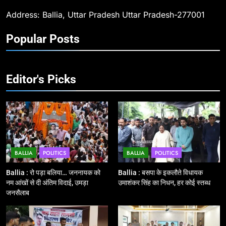
श्रद्धांजलि
Address: Ballia, Uttar Pradesh Uttar Pradesh-277001
10
Popular Posts
Ballia : चितबड़ागांव से गोरखपुर, वाराणसी
और कानपुर के लिए बस सेवाओं का
शुभारंभ, सांसद नीरज शेखर ने दिखाई हरी
BALLIA
NATIONAL
झंडी
Editor's Picks
11
बिहार विस चुनाव : सभी 90 हजार 712
बूथों से लाइव वेब कास्टिंग की तैयारी
NATIONAL
POLITICS
BALLIA
POLITICS
BALLIA
POLITICS
12
Ballia : बलिया रेलवे स्टेशन का अपर
Ballia : रो पड़ा बलिया… जननायक को
Ballia : बसपा के इकलौते विधायक
महाप्रबंधक ने किया निरीक्षण
नम आंखों से दी अंतिम विदाई, उमड़ा
उमाशंकर सिंह का निधन, हर कोई स्तब्ध
जनसैलाब
BALLIA
NATIONAL
13