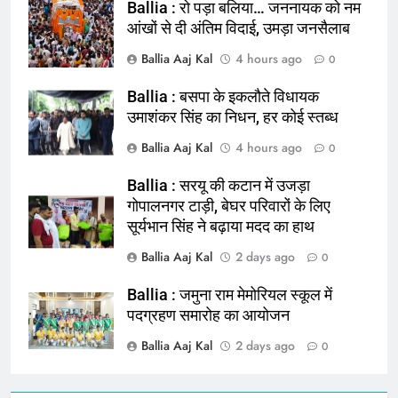
Ballia : रो पड़ा बलिया… जननायक को नम
आंखों से दी अंतिम विदाई, उमड़ा जनसैलाब
Ballia Aaj Kal
4 hours ago
0
Ballia : बसपा के इकलौते विधायक
164
उमाशंकर सिंह का निधन, हर कोई स्तब्ध
Ballia : न्याय की मांग: सड़क पर उतरे
Ballia Aaj Kal
4 hours ago
0
चिकित्सक, किया प्रदर्शन
NATIONAL
बलिया
Ballia : सरयू की कटान में उजड़ा
गोपालनगर टाड़ी, बेघर परिवारों के लिए
सूर्यभान सिंह ने बढ़ाया मदद का हाथ
165
Ballia : बलिया बलिदान दिवस के मौके पर
Ballia Aaj Kal
2 days ago
0
बलिया को मिलेगी नई ट्रेन की सौगात
Ballia : जमुना राम मेमोरियल स्कूल में
NATIONAL
बलिया
पदग्रहण समारोह का आयोजन
Ballia Aaj Kal
2 days ago
166
0
Ballia : कर्ज के बोझ तले दबे कारोबारी ने
फांसी लगाकर दी जान