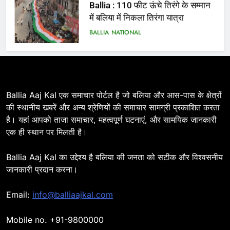
में बलिया में निकला तिरंगा यात्रा
BALLIA
NATIONAL
7
Ballia : सीएम डैशबोर्ड समीक्षा में फिसले
विभाग, डीएम ने मांगा स्पष्टीकरण
BALLIA
NATIONAL
Ballia Aaj Kal एक समाचार पोर्टल है जो बलिया और आस-पास के क्षेत्रों
की स्थानीय खबरें और अन्य श्रेणियों की समाचार सामग्री प्रकाशित करता
है। यहां आपको ताजा समाचार, महत्वपूर्ण घटनाएं, और सामयिक जानकारी
8
एक ही स्थान पर मिलती है।
Ballia : दिल्ली ब्लास्ट के बाद बलिया में
हाई अलर्ट, एसपी ओमवीर सिंह ने पुलिस बल
Ballia Aaj Kal का उद्देश्य है बलिया की जनता को सटीक और विश्वसनीय
के साथ रेलवे स्टेशन व शहर में किया पैदल
BALLIA
NATIONAL
जानकारी प्रदान करना।
गश्त
9
Email:
info@balliaajkal.com
Ballia : एकता, अखंडता और राष्ट्रप्रेम
का संकल्प लेकर गूंजा बलिया, पुलिस
Mobile no. +91-9800000
अधीक्षक ओमवीर सिंह ने दिलाई शपथ, दी
BALLIA
NATIONAL