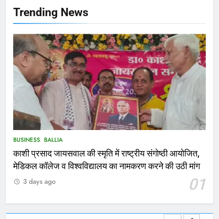
NATIONAL
बलिया
Trending News
167
Ballia : थैंक्यू बलिया पुलिस: पीड़िता को
मिले 1.38 लाख रूपये
NATIONAL
बलिया
1
कोचिंग सेंटर में लगी भीषण आग, जान
बचाने के लिए छात्रों ने लगाई छलांग, कई
घायल
ACCIDENT
BUSINESS
BUSINESS
BALLIA
काशी प्रसाद जायसवाल की स्मृति में राष्ट्रीय संगोष्ठी आयोजित,
2
मेडिकल कॉलेज व विश्वविद्यालय का नामकरण करने की उठी मांग
भरत तिवारी एनकाउंटर मामले को लेकर
01
3 days ago
सियासत तेज, भाजपा सांसद ने बताई हत्या
NATIONAL
POLITICS