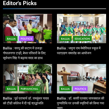
झंडी
Editor's Picks
11
बिहार विस चुनाव : सभी 90 हजार 712
बूथों से लाइव वेब कास्टिंग की तैयारी
NATIONAL
POLITICS
BALLIA
POLITICS
BALLIA
EDUCATION
12
Ballia : बलिया रेलवे स्टेशन का अपर
Ballia : सरयू की कटान में उजड़ा
Ballia : जमुना राम मेमोरियल स्कूल में
महाप्रबंधक ने किया निरीक्षण
गोपालनगर टाड़ी, बेघर परिवारों के लिए
पदग्रहण समारोह का आयोजन
सूर्यभान सिंह ने बढ़ाया मदद का हाथ
BALLIA
NATIONAL
13
Ballia : त्यौहारों पर शांति व्यवस्था को
लेकर पुलिस ने किया रूट मार्च
BALLIA
PURVANCHAL
BALLIA
POLITICS
BALLIA
NATIONAL
Ballia : पूर्व प्राचार्य डॉ. रामकुंवर यादव
Ballia : डॉ. काशी प्रसाद जायसवाल की
को टीडी कॉलेज में दी गई श्रद्धांजलि
पुण्यतिथि पर उनकी स्मृतियों को किया गया
14
नमन