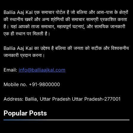
विभाग, डीएम ने मांगा स्पष्टीकरण
BALLIA
NATIONAL
Ballia Aaj Kal एक समाचार पोर्टल है जो बलिया और आस-पास के क्षेत्रों
की स्थानीय खबरें और अन्य श्रेणियों की समाचार सामग्री प्रकाशित करता
है। यहां आपको ताजा समाचार, महत्वपूर्ण घटनाएं, और सामयिक जानकारी
8
एक ही स्थान पर मिलती है।
Ballia : दिल्ली ब्लास्ट के बाद बलिया में
हाई अलर्ट, एसपी ओमवीर सिंह ने पुलिस बल
Ballia Aaj Kal का उद्देश्य है बलिया की जनता को सटीक और विश्वसनीय
के साथ रेलवे स्टेशन व शहर में किया पैदल
BALLIA
NATIONAL
जानकारी प्रदान करना।
गश्त
9
Email:
info@balliaajkal.com
Ballia : एकता, अखंडता और राष्ट्रप्रेम
का संकल्प लेकर गूंजा बलिया, पुलिस
Mobile no. +91-9800000
अधीक्षक ओमवीर सिंह ने दिलाई शपथ, दी
BALLIA
NATIONAL
श्रद्धांजलि
Address: Ballia, Uttar Pradesh Uttar Pradesh-277001
10
Popular Posts
Ballia : चितबड़ागांव से गोरखपुर, वाराणसी
और कानपुर के लिए बस सेवाओं का
शुभारंभ, सांसद नीरज शेखर ने दिखाई हरी
BALLIA
NATIONAL