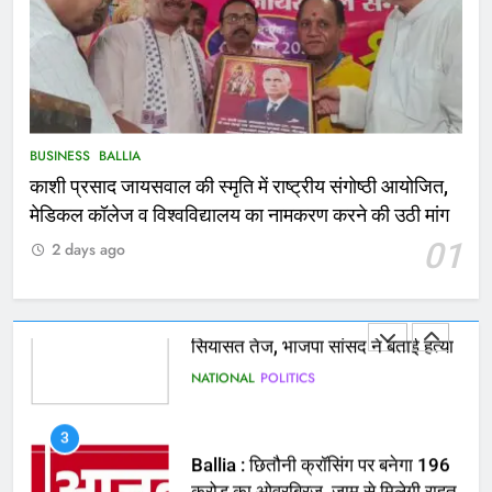
NATIONAL
बलिया
1
कोचिंग सेंटर में लगी भीषण आग, जान
बचाने के लिए छात्रों ने लगाई छलांग, कई
घायल
ACCIDENT
BUSINESS
BUSINESS
BALLIA
काशी प्रसाद जायसवाल की स्मृति में राष्ट्रीय संगोष्ठी आयोजित,
2
मेडिकल कॉलेज व विश्वविद्यालय का नामकरण करने की उठी मांग
भरत तिवारी एनकाउंटर मामले को लेकर
01
2 days ago
सियासत तेज, भाजपा सांसद ने बताई हत्या
NATIONAL
POLITICS
3
Ballia : छितौनी क्रॉसिंग पर बनेगा 196
करोड़ का ओवरब्रिज, जाम से मिलेगी राहत
BALLIA
NATIONAL