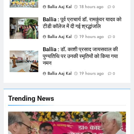
Ballia : न्याय की मांग: सड़क पर उतरे
Ballia Aaj Kal
18 hours ago
0
चिकित्सक, किया प्रदर्शन
NATIONAL
बलिया
Ballia : पूर्व प्राचार्य डॉ. रामकुंवर यादव को
टीडी कॉलेज में दी गई श्रद्धांजलि
165
Ballia Aaj Kal
19 hours ago
0
Ballia : बलिया बलिदान दिवस के मौके पर
बलिया को मिलेगी नई ट्रेन की सौगात
Ballia : डॉ. काशी प्रसाद जायसवाल की
पुण्यतिथि पर उनकी स्मृतियों को किया गया
NATIONAL
बलिया
नमन
Ballia Aaj Kal
19 hours ago
166
0
Ballia : कर्ज के बोझ तले दबे कारोबारी ने
फांसी लगाकर दी जान
NATIONAL
बलिया
Trending News
167
Ballia : थैंक्यू बलिया पुलिस: पीड़िता को
मिले 1.38 लाख रूपये