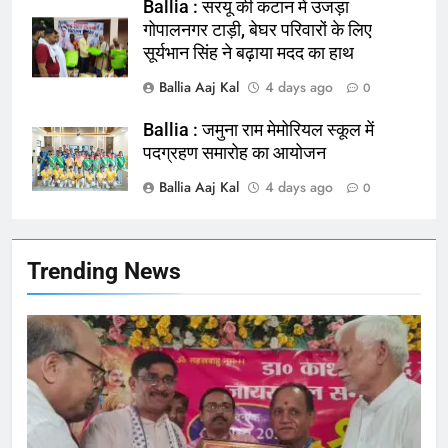
NATIONAL
बलिया
Ballia : सरयू की कटान में उजड़ा
गोपालनगर टाड़ी, बेघर परिवारों के लिए
सूर्यभान सिंह ने बढ़ाया मदद का हाथ
165
Ballia : बलिया बलिदान दिवस के मौके पर
Ballia Aaj Kal
4 days ago
0
बलिया को मिलेगी नई ट्रेन की सौगात
Ballia : जमुना राम मेमोरियल स्कूल में
NATIONAL
बलिया
पदग्रहण समारोह का आयोजन
Ballia Aaj Kal
4 days ago
166
0
Ballia : कर्ज के बोझ तले दबे कारोबारी ने
फांसी लगाकर दी जान
NATIONAL
बलिया
Trending News
167
Ballia : थैंक्यू बलिया पुलिस: पीड़िता को
मिले 1.38 लाख रूपये
NATIONAL
बलिया