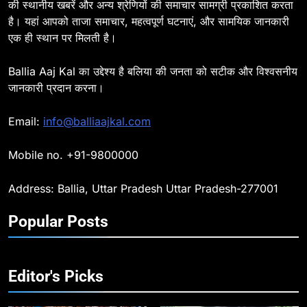
की स्थानीय खबरें और अन्य श्रेणियों की समाचार सामग्री प्रकाशित करता
है। यहां आपको ताजा समाचार, महत्वपूर्ण घटनाएं, और सामयिक जानकारी
8
एक ही स्थान पर मिलती है।
Ballia : दिल्ली ब्लास्ट के बाद बलिया में
हाई अलर्ट, एसपी ओमवीर सिंह ने पुलिस बल
Ballia Aaj Kal का उद्देश्य है बलिया की जनता को सटीक और विश्वसनीय
के साथ रेलवे स्टेशन व शहर में किया पैदल
BALLIA
NATIONAL
जानकारी प्रदान करना।
गश्त
9
Email:
info@balliaajkal.com
Ballia : एकता, अखंडता और राष्ट्रप्रेम
का संकल्प लेकर गूंजा बलिया, पुलिस
Mobile no. +91-9800000
अधीक्षक ओमवीर सिंह ने दिलाई शपथ, दी
BALLIA
NATIONAL
श्रद्धांजलि
Address: Ballia, Uttar Pradesh Uttar Pradesh-277001
10
Popular Posts
Ballia : चितबड़ागांव से गोरखपुर, वाराणसी
और कानपुर के लिए बस सेवाओं का
शुभारंभ, सांसद नीरज शेखर ने दिखाई हरी
BALLIA
NATIONAL
झंडी
Editor's Picks
11