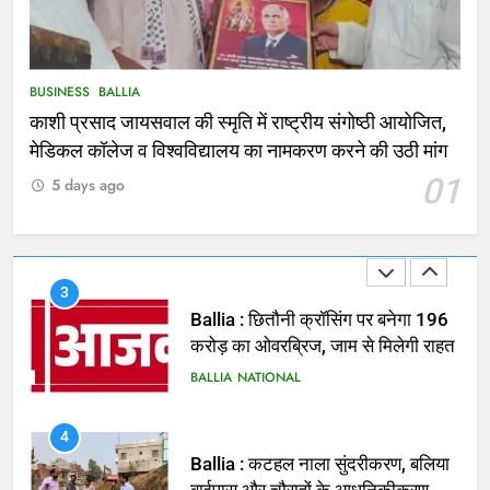
1
कोचिंग सेंटर में लगी भीषण आग, जान
बचाने के लिए छात्रों ने लगाई छलांग, कई
घायल
ACCIDENT
BUSINESS
BUSINESS
BALLIA
काशी प्रसाद जायसवाल की स्मृति में राष्ट्रीय संगोष्ठी आयोजित,
2
मेडिकल कॉलेज व विश्वविद्यालय का नामकरण करने की उठी मांग
भरत तिवारी एनकाउंटर मामले को लेकर
01
5 days ago
सियासत तेज, भाजपा सांसद ने बताई हत्या
NATIONAL
POLITICS
3
Ballia : छितौनी क्रॉसिंग पर बनेगा 196
करोड़ का ओवरब्रिज, जाम से मिलेगी राहत
BALLIA
NATIONAL
4
Ballia : कटहल नाला सुंदरीकरण, बलिया