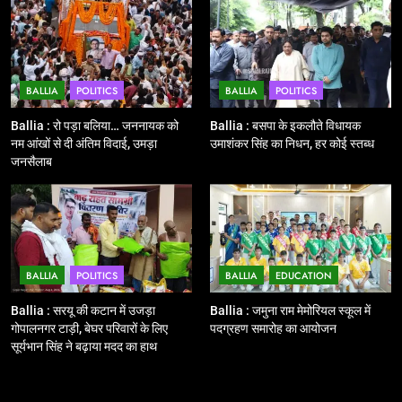
बिहार विस चुनाव : सभी 90 हजार 712
बूथों से लाइव वेब कास्टिंग की तैयारी
NATIONAL
POLITICS
BALLIA
POLITICS
BALLIA
POLITICS
12
Ballia : बलिया रेलवे स्टेशन का अपर
Ballia : रो पड़ा बलिया… जननायक को
Ballia : बसपा के इकलौते विधायक
महाप्रबंधक ने किया निरीक्षण
नम आंखों से दी अंतिम विदाई, उमड़ा
उमाशंकर सिंह का निधन, हर कोई स्तब्ध
जनसैलाब
BALLIA
NATIONAL
13
Ballia : त्यौहारों पर शांति व्यवस्था को
लेकर पुलिस ने किया रूट मार्च
BALLIA
POLITICS
BALLIA
EDUCATION
BALLIA
NATIONAL
Ballia : सरयू की कटान में उजड़ा
Ballia : जमुना राम मेमोरियल स्कूल में
गोपालनगर टाड़ी, बेघर परिवारों के लिए
पदग्रहण समारोह का आयोजन
14
सूर्यभान सिंह ने बढ़ाया मदद का हाथ
Ballia : एमएलसी रविशंकर सिंह पप्पू की
माता का निधन