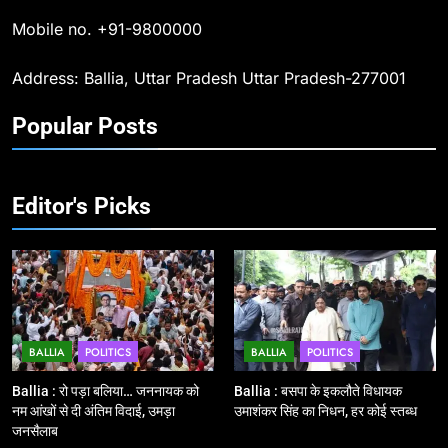
का संकल्प लेकर गूंजा बलिया, पुलिस
Mobile no. +91-9800000
अधीक्षक ओमवीर सिंह ने दिलाई शपथ, दी
BALLIA
NATIONAL
श्रद्धांजलि
Address: Ballia, Uttar Pradesh Uttar Pradesh-277001
10
Popular Posts
Ballia : चितबड़ागांव से गोरखपुर, वाराणसी
और कानपुर के लिए बस सेवाओं का
शुभारंभ, सांसद नीरज शेखर ने दिखाई हरी
BALLIA
NATIONAL
झंडी
Editor's Picks
11
बिहार विस चुनाव : सभी 90 हजार 712
बूथों से लाइव वेब कास्टिंग की तैयारी
NATIONAL
POLITICS
BALLIA
POLITICS
BALLIA
POLITICS
12
Ballia : बलिया रेलवे स्टेशन का अपर
Ballia : रो पड़ा बलिया… जननायक को
Ballia : बसपा के इकलौते विधायक
महाप्रबंधक ने किया निरीक्षण
नम आंखों से दी अंतिम विदाई, उमड़ा
उमाशंकर सिंह का निधन, हर कोई स्तब्ध
जनसैलाब
BALLIA
NATIONAL