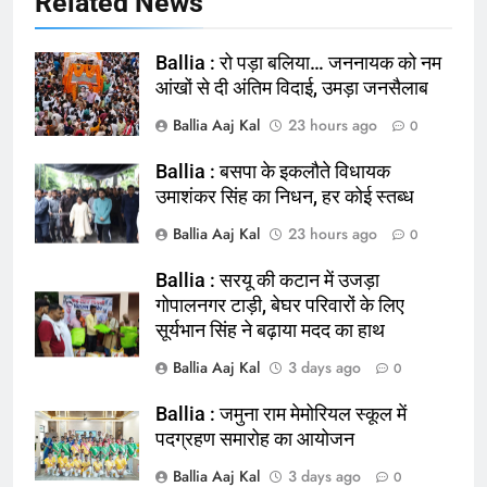
Related News
Ballia : रो पड़ा बलिया… जननायक को नम
आंखों से दी अंतिम विदाई, उमड़ा जनसैलाब
Ballia Aaj Kal
23 hours ago
0
Ballia : बसपा के इकलौते विधायक
164
उमाशंकर सिंह का निधन, हर कोई स्तब्ध
Ballia : न्याय की मांग: सड़क पर उतरे
Ballia Aaj Kal
23 hours ago
0
चिकित्सक, किया प्रदर्शन
NATIONAL
बलिया
Ballia : सरयू की कटान में उजड़ा
गोपालनगर टाड़ी, बेघर परिवारों के लिए
सूर्यभान सिंह ने बढ़ाया मदद का हाथ
165
Ballia : बलिया बलिदान दिवस के मौके पर
Ballia Aaj Kal
3 days ago
0
बलिया को मिलेगी नई ट्रेन की सौगात
Ballia : जमुना राम मेमोरियल स्कूल में
NATIONAL
बलिया
पदग्रहण समारोह का आयोजन
Ballia Aaj Kal
3 days ago
166
0