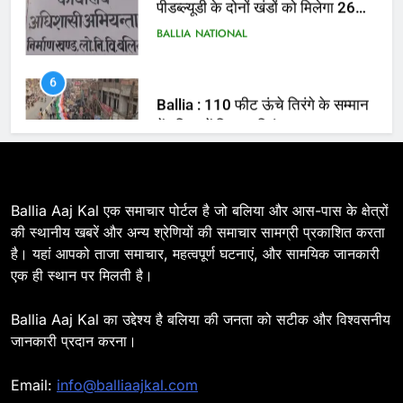
6
Ballia : 110 फीट ऊंचे तिरंगे के सम्मान
में बलिया में निकला तिरंगा यात्रा
BALLIA
NATIONAL
7
Ballia : सीएम डैशबोर्ड समीक्षा में फिसले
विभाग, डीएम ने मांगा स्पष्टीकरण
BALLIA
NATIONAL
Ballia Aaj Kal एक समाचार पोर्टल है जो बलिया और आस-पास के क्षेत्रों
की स्थानीय खबरें और अन्य श्रेणियों की समाचार सामग्री प्रकाशित करता
है। यहां आपको ताजा समाचार, महत्वपूर्ण घटनाएं, और सामयिक जानकारी
8
एक ही स्थान पर मिलती है।
Ballia : दिल्ली ब्लास्ट के बाद बलिया में
हाई अलर्ट, एसपी ओमवीर सिंह ने पुलिस बल
Ballia Aaj Kal का उद्देश्य है बलिया की जनता को सटीक और विश्वसनीय
के साथ रेलवे स्टेशन व शहर में किया पैदल
BALLIA
NATIONAL
जानकारी प्रदान करना।
गश्त
9
Email:
info@balliaajkal.com
Ballia : एकता, अखंडता और राष्ट्रप्रेम