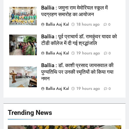
Ballia : जमुना राम मेमोरियल स्कूल में
164
पदग्रहण समारोह का आयोजन
Ballia : न्याय की मांग: सड़क पर उतरे
Ballia Aaj Kal
18 hours ago
0
चिकित्सक, किया प्रदर्शन
NATIONAL
बलिया
Ballia : पूर्व प्राचार्य डॉ. रामकुंवर यादव को
टीडी कॉलेज में दी गई श्रद्धांजलि
165
Ballia Aaj Kal
19 hours ago
0
Ballia : बलिया बलिदान दिवस के मौके पर
बलिया को मिलेगी नई ट्रेन की सौगात
Ballia : डॉ. काशी प्रसाद जायसवाल की
पुण्यतिथि पर उनकी स्मृतियों को किया गया
NATIONAL
बलिया
नमन
Ballia Aaj Kal
19 hours ago
166
0
Ballia : कर्ज के बोझ तले दबे कारोबारी ने
फांसी लगाकर दी जान
NATIONAL
बलिया
Trending News
167