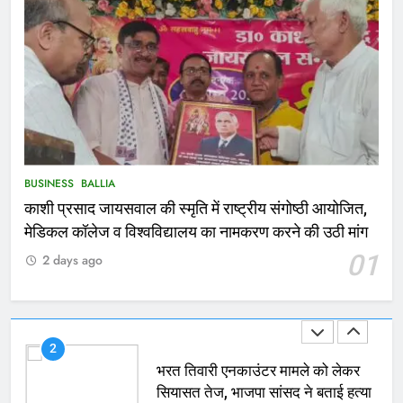
Ballia : थैंक्यू बलिया पुलिस: पीड़िता को
मिले 1.38 लाख रूपये
NATIONAL
बलिया
1
कोचिंग सेंटर में लगी भीषण आग, जान
बचाने के लिए छात्रों ने लगाई छलांग, कई
घायल
ACCIDENT
BUSINESS
BUSINESS
BALLIA
काशी प्रसाद जायसवाल की स्मृति में राष्ट्रीय संगोष्ठी आयोजित,
2
मेडिकल कॉलेज व विश्वविद्यालय का नामकरण करने की उठी मांग
भरत तिवारी एनकाउंटर मामले को लेकर
01
2 days ago
सियासत तेज, भाजपा सांसद ने बताई हत्या
NATIONAL
POLITICS
3
Ballia : छितौनी क्रॉसिंग पर बनेगा 196
करोड़ का ओवरब्रिज, जाम से मिलेगी राहत