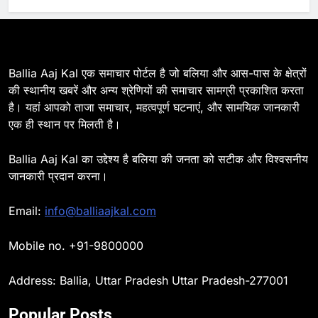
7
Ballia : सीएम डैशबोर्ड समीक्षा में फिसले
विभाग, डीएम ने मांगा स्पष्टीकरण
BALLIA
NATIONAL
Ballia Aaj Kal एक समाचार पोर्टल है जो बलिया और आस-पास के क्षेत्रों
की स्थानीय खबरें और अन्य श्रेणियों की समाचार सामग्री प्रकाशित करता
है। यहां आपको ताजा समाचार, महत्वपूर्ण घटनाएं, और सामयिक जानकारी
8
एक ही स्थान पर मिलती है।
Ballia : दिल्ली ब्लास्ट के बाद बलिया में
हाई अलर्ट, एसपी ओमवीर सिंह ने पुलिस बल
Ballia Aaj Kal का उद्देश्य है बलिया की जनता को सटीक और विश्वसनीय
के साथ रेलवे स्टेशन व शहर में किया पैदल
BALLIA
NATIONAL
जानकारी प्रदान करना।
गश्त
9
Email:
info@balliaajkal.com
Ballia : एकता, अखंडता और राष्ट्रप्रेम
का संकल्प लेकर गूंजा बलिया, पुलिस
Mobile no. +91-9800000
अधीक्षक ओमवीर सिंह ने दिलाई शपथ, दी
BALLIA
NATIONAL
श्रद्धांजलि
Address: Ballia, Uttar Pradesh Uttar Pradesh-277001
10
Popular Posts
Ballia : चितबड़ागांव से गोरखपुर, वाराणसी