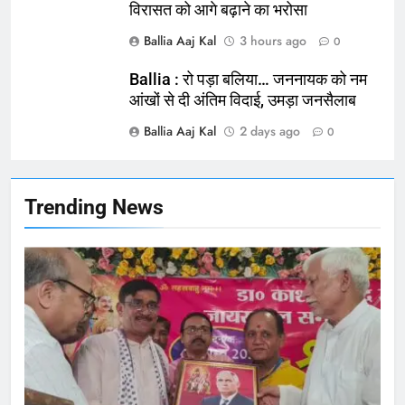
विरासत को आगे बढ़ाने का भरोसा
165
Ballia : बलिया बलिदान दिवस के मौके पर
Ballia Aaj Kal
3 hours ago
0
बलिया को मिलेगी नई ट्रेन की सौगात
Ballia : रो पड़ा बलिया… जननायक को नम
NATIONAL
बलिया
आंखों से दी अंतिम विदाई, उमड़ा जनसैलाब
Ballia Aaj Kal
2 days ago
166
0
Ballia : कर्ज के बोझ तले दबे कारोबारी ने
फांसी लगाकर दी जान
NATIONAL
बलिया
Trending News
167
Ballia : थैंक्यू बलिया पुलिस: पीड़िता को
मिले 1.38 लाख रूपये
NATIONAL
बलिया
1
कोचिंग सेंटर में लगी भीषण आग, जान