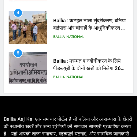
5
Ballia : मरम्मत व नवीनीकरण के लिये
पीडब्ल्यूडी के दोनों खंडों को मिलेगा 26
करोड़
BALLIA
NATIONAL
6
Ballia : 110 फीट ऊंचे तिरंगे के सम्मान
में बलिया में निकला तिरंगा यात्रा
BALLIA
NATIONAL
7
Ballia : सीएम डैशबोर्ड समीक्षा में फिसले
विभाग, डीएम ने मांगा स्पष्टीकरण
BALLIA
NATIONAL
Ballia Aaj Kal एक समाचार पोर्टल है जो बलिया और आस-पास के क्षेत्रों
की स्थानीय खबरें और अन्य श्रेणियों की समाचार सामग्री प्रकाशित करता
है। यहां आपको ताजा समाचार, महत्वपूर्ण घटनाएं, और सामयिक जानकारी
8