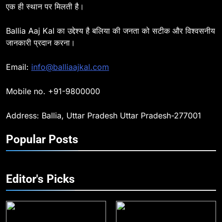
एक ही स्थान पर मिलती है।
Ballia : दिल्ली ब्लास्ट के बाद बलिया में
हाई अलर्ट, एसपी ओमवीर सिंह ने पुलिस बल
Ballia Aaj Kal का उद्देश्य है बलिया की जनता को सटीक और विश्वसनीय
के साथ रेलवे स्टेशन व शहर में किया पैदल
BALLIA
NATIONAL
जानकारी प्रदान करना।
गश्त
9
Email:
info@balliaajkal.com
Ballia : एकता, अखंडता और राष्ट्रप्रेम
का संकल्प लेकर गूंजा बलिया, पुलिस
Mobile no. +91-9800000
अधीक्षक ओमवीर सिंह ने दिलाई शपथ, दी
BALLIA
NATIONAL
श्रद्धांजलि
Address: Ballia, Uttar Pradesh Uttar Pradesh-277001
10
Popular Posts
Ballia : चितबड़ागांव से गोरखपुर, वाराणसी
और कानपुर के लिए बस सेवाओं का
शुभारंभ, सांसद नीरज शेखर ने दिखाई हरी
BALLIA
NATIONAL
झंडी
Editor's Picks
11
बिहार विस चुनाव : सभी 90 हजार 712
बूथों से लाइव वेब कास्टिंग की तैयारी