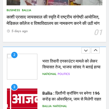
बचाने के लिए छात्रों ने लगाई छलांग, कई
घायल
ACCIDENT
BUSINESS
BUSINESS
BALLIA
काशी प्रसाद जायसवाल की स्मृति में राष्ट्रीय संगोष्ठी आयोजित,
2
मेडिकल कॉलेज व विश्वविद्यालय का नामकरण करने की उठी मांग
भरत तिवारी एनकाउंटर मामले को लेकर
01
5 days ago
सियासत तेज, भाजपा सांसद ने बताई हत्या
NATIONAL
POLITICS
3
Ballia : छितौनी क्रॉसिंग पर बनेगा 196
करोड़ का ओवरब्रिज, जाम से मिलेगी राहत
BALLIA
NATIONAL
4
Ballia : कटहल नाला सुंदरीकरण, बलिया
बाईपास और चौराहों के आधुनिकीकरण की
तैयारी तेज
BALLIA
NATIONAL