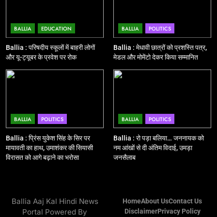
NATIONAL
POLITICS
BALLIA
EDUCATION
BALLIA
POLITICS
12
Ballia : बलिया रेलवे स्टेशन का अपर
Ballia : परिषदीय स्कूलों में बाहरी लोगों
Ballia : मेधावी छात्रों को प्रशस्ति पत्र,
महाप्रबंधक ने किया निरीक्षण
और यू-ट्यूबर के प्रवेश पर रोक
मेडल और मोमेंटो देकर किया सम्मानित
BALLIA
NATIONAL
13
Ballia : त्यौहारों पर शांति व्यवस्था को
BALLIA
POLITICS
BALLIA
POLITICS
लेकर पुलिस ने किया रूट मार्च
BALLIA
NATIONAL
Ballia : प्रिंस युकेश सिंह के सिर पर
Ballia : रो पड़ा बलिया… जननायक को
मायावती का हाथ, उमाशंकर की सियासी
नम आंखों से दी अंतिम विदाई, उमड़ा
विरासत को आगे बढ़ाने का भरोसा
जनसैलाब
14
Ballia : एमएलसी रविशंकर सिंह पप्पू की
माता का निधन
BALLIA
NATIONAL
Ballia Aaj Kal Hindi News
Home
About Us
Contact Us
Portal Powered By
Disclaimer
Privacy Policy