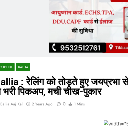
CCIDENT
BALLIA
allia : रेलिंग को तोड़ते हुए जयप्रभा सेत
े भरी पिकअप, मची चीख-पुकार
0
Ballia Aaj Kal
2 Years Ago
1 Mins