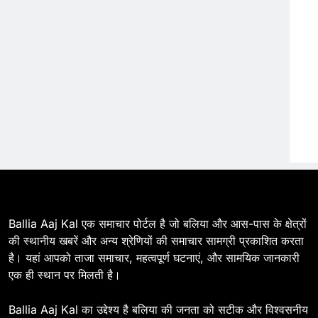
EOS Steel Ltd के CEO
BALLIA
NATIONAL
20
Ballia : बलिया बलिदान दिवस :
चित्तू पांडेय चौराहा तक नहीं पहुंच पाए
मंत्री व अफसर
BALLIA
NATIONAL
21
Ballia : बलिया में चेहल्लुम जुलूस,
ग़मगीन माहौल में हुई मातमी रस्में
BALLIA
NATIONAL
22
Ballia Aaj Kal एक समाचार पोर्टल है जो बलिया और आस-पास के क्षेत्रों
Ballia : जमुना राम मेमोरियल स्कूल
की स्थानीय खबरें और अन्य श्रेणियों की समाचार सामग्री प्रकाशित करता
में धूमधाम से मना स्वतंत्रता दिवस
है। यहां आपको ताजा समाचार, महत्वपूर्ण घटनाएं, और सामयिक जानकारी
BALLIA
NATIONAL
एक ही स्थान पर मिलती है।
23
Ballia Aaj Kal का उद्देश्य है बलिया की जनता को सटीक और विश्वसनीय
Ballia : आयकर कार्यालय पर बड़े