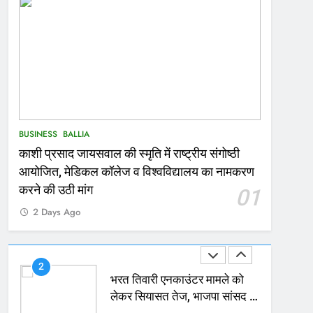
167
Ballia : थैंक्यू बलिया पुलिस: पीड़िता
को मिले 1.38 लाख रूपये
NATIONAL
बलिया
1
कोचिंग सेंटर में लगी भीषण आग, जान
BUSINESS
BALLIA
बचाने के लिए छात्रों ने लगाई छलांग,
काशी प्रसाद जायसवाल की स्मृति में राष्ट्रीय संगोष्ठी
कई घायल
ACCIDENT
BUSINESS
आयोजित, मेडिकल कॉलेज व विश्वविद्यालय का नामकरण
2
करने की उठी मांग
01
भरत तिवारी एनकाउंटर मामले को
2 Days Ago
लेकर सियासत तेज, भाजपा सांसद ने
बताई हत्या
NATIONAL
POLITICS
3
Ballia : छितौनी क्रॉसिंग पर बनेगा
196 करोड़ का ओवरब्रिज, जाम से