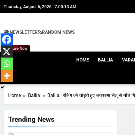
Skip
Thursday, August 6, 2026
7:05:14 AM
to
content
NEWSLETTER
RANDOM NEWS
164
Live Now
Ballia : न्याय की मांग: सड़क पर
उतरे चिकित्सक, किया प्रदर्शन
HOME
BALLIA
VARA
NATIONAL
बलिया
165
Ballia : बलिया बलिदान दिवस के
मौके पर बलिया को मिलेगी नई ट्रेन
Home
Ballia
Ballia : रेलिंग को तोड़ते हुए जयप्रभा सेतु से नीचे 
की सौगात
NATIONAL
बलिया
166
Trending News
Ballia : कर्ज के बोझ तले दबे
कारोबारी ने फांसी लगाकर दी जान
NATIONAL
बलिया