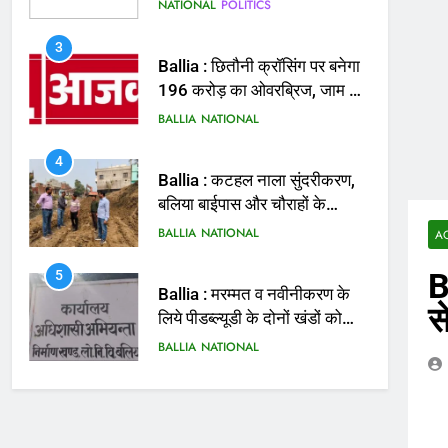
मिलेगी राहत
BALLIA
NATIONAL
4
Ballia : कटहल नाला सुंदरीकरण,
बलिया बाईपास और चौराहों के
आधुनिकीकरण की तैयारी तेज
BALLIA
NATIONAL
5
Ballia : मरम्मत व नवीनीकरण के
लिये पीडब्ल्यूडी के दोनों खंडों को
मिलेगा 26 करोड़
BALLIA
NATIONAL
A
B
6
Ballia : 110 फीट ऊंचे तिरंगे के
स
सम्मान में बलिया में निकला तिरंगा
यात्रा
BALLIA
NATIONAL
7
Ballia : सीएम डैशबोर्ड समीक्षा में
फिसले विभाग, डीएम ने मांगा