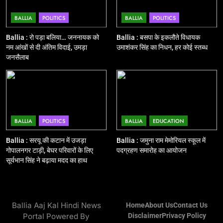
झंडी
BALLIA
POLITICS
BALLIA
POLITICS
11
बिहार विस चुनाव : सभी 90 हजार 712
Ballia : रो पड़ा बलिया… जननायक को
Ballia : बसपा के इकलौते विधायक
बूथों से लाइव वेब कास्टिंग की तैयारी
नम आंखों से दी अंतिम विदाई, उमड़ा
उमाशंकर सिंह का निधन, हर कोई स्तब्ध
जनसैलाब
NATIONAL
POLITICS
12
Ballia : बलिया रेलवे स्टेशन का अपर
महाप्रबंधक ने किया निरीक्षण
BALLIA
POLITICS
BALLIA
EDUCATION
BALLIA
NATIONAL
Ballia : सरयू की कटान में उजड़ा
Ballia : जमुना राम मेमोरियल स्कूल में
गोपालनगर टाड़ी, बेघर परिवारों के लिए
पदग्रहण समारोह का आयोजन
13
सूर्यभान सिंह ने बढ़ाया मदद का हाथ
Ballia : त्यौहारों पर शांति व्यवस्था को
लेकर पुलिस ने किया रूट मार्च
BALLIA
NATIONAL
Ballia Aaj Kal Hindi News
Home
About Us
Contact Us
Portal Powered By
Disclaimer
Privacy Policy
14