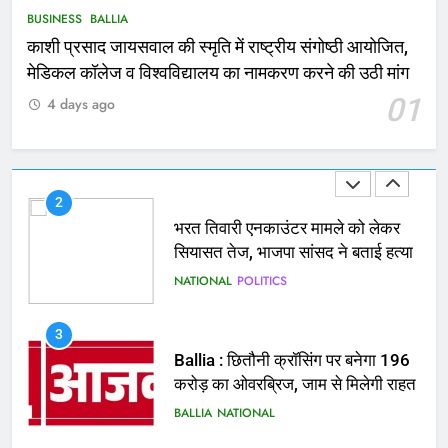
NATIONAL
बलिया
BUSINESS
BALLIA
काशी प्रसाद जायसवाल की स्मृति में राष्ट्रीय संगोष्ठी आयोजित,
1
मेडिकल कॉलेज व विश्वविद्यालय का नामकरण करने की उठी मांग
कोचिंग सेंटर में लगी भीषण आग, जान
01
4 days ago
बचाने के लिए छात्रों ने लगाई छलांग, कई
घायल
ACCIDENT
BUSINESS
2
भरत तिवारी एनकाउंटर मामले को लेकर
सियासत तेज, भाजपा सांसद ने बताई हत्या
NATIONAL
POLITICS
3
Ballia : छितौनी क्रॉसिंग पर बनेगा 196
करोड़ का ओवरब्रिज, जाम से मिलेगी राहत
BALLIA
NATIONAL