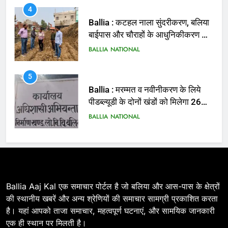
4
Ballia : कटहल नाला सुंदरीकरण, बलिया
बाईपास और चौराहों के आधुनिकीकरण की
तैयारी तेज
BALLIA
NATIONAL
5
Ballia : मरम्मत व नवीनीकरण के लिये
पीडब्ल्यूडी के दोनों खंडों को मिलेगा 26
करोड़
BALLIA
NATIONAL
6
Ballia : 110 फीट ऊंचे तिरंगे के सम्मान
में बलिया में निकला तिरंगा यात्रा
BALLIA
NATIONAL
Ballia Aaj Kal एक समाचार पोर्टल है जो बलिया और आस-पास के क्षेत्रों
की स्थानीय खबरें और अन्य श्रेणियों की समाचार सामग्री प्रकाशित करता
है। यहां आपको ताजा समाचार, महत्वपूर्ण घटनाएं, और सामयिक जानकारी
7
एक ही स्थान पर मिलती है।
Ballia : सीएम डैशबोर्ड समीक्षा में फिसले