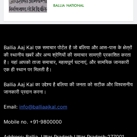
BALLIA
NATIONAL
7
Ballia : सीएम डैशबोर्ड समीक्षा में फिसले
विभाग, डीएम ने मांगा स्पष्टीकरण
BALLIA
NATIONAL
Ballia Aaj Kal एक समाचार पोर्टल है जो बलिया और आस-पास के क्षेत्रों
की स्थानीय खबरें और अन्य श्रेणियों की समाचार सामग्री प्रकाशित करता
है। यहां आपको ताजा समाचार, महत्वपूर्ण घटनाएं, और सामयिक जानकारी
8
एक ही स्थान पर मिलती है।
Ballia : दिल्ली ब्लास्ट के बाद बलिया में
हाई अलर्ट, एसपी ओमवीर सिंह ने पुलिस बल
Ballia Aaj Kal का उद्देश्य है बलिया की जनता को सटीक और विश्वसनीय
के साथ रेलवे स्टेशन व शहर में किया पैदल
BALLIA
NATIONAL
जानकारी प्रदान करना।
गश्त
9
Email:
info@balliaajkal.com
Ballia : एकता, अखंडता और राष्ट्रप्रेम
का संकल्प लेकर गूंजा बलिया, पुलिस
Mobile no. +91-9800000
अधीक्षक ओमवीर सिंह ने दिलाई शपथ, दी
BALLIA
NATIONAL
श्रद्धांजलि
Address: Ballia, Uttar Pradesh Uttar Pradesh-277001