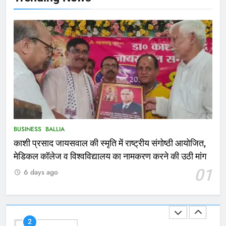
167
Ballia : थैंक्यू बलिया पुलिस: पीड़िता को
मिले 1.38 लाख रूपये
NATIONAL
बलिया
1
कोचिंग सेंटर में लगी भीषण आग, जान
बचाने के लिए छात्रों ने लगाई छलांग, कई
घायल
ACCIDENT
BUSINESS
BUSINESS
BALLIA
काशी प्रसाद जायसवाल की स्मृति में राष्ट्रीय संगोष्ठी आयोजित,
2
मेडिकल कॉलेज व विश्वविद्यालय का नामकरण करने की उठी मांग
भरत तिवारी एनकाउंटर मामले को लेकर
01
6 days ago
सियासत तेज, भाजपा सांसद ने बताई हत्या
NATIONAL
POLITICS
3