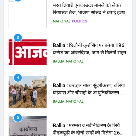
Ballia : छितौनी क्रॉसिंग पर बनेगा 196
करोड़ का ओवरब्रिज, जाम से मिलेगी राहत
BALLIA
NATIONAL
4
Ballia : कटहल नाला सुंदरीकरण, बलिया
बाईपास और चौराहों के आधुनिकीकरण की
तैयारी तेज
BALLIA
NATIONAL
5
Ballia : मरम्मत व नवीनीकरण के लिये
पीडब्ल्यूडी के दोनों खंडों को मिलेगा 26
करोड़
BALLIA
NATIONAL
6
Ballia : 110 फीट ऊंचे तिरंगे के सम्मान
में बलिया में निकला तिरंगा यात्रा