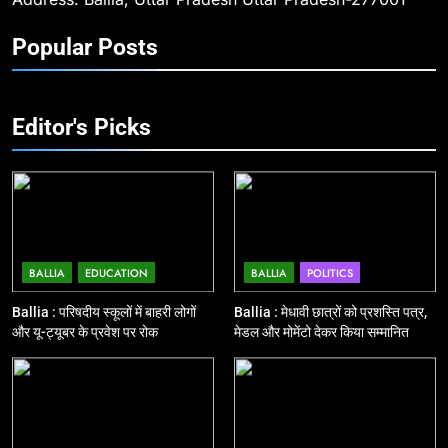
10
Popular Posts
Ballia : चितबड़ागांव से गोरखपुर, वाराणसी
और कानपुर के लिए बस सेवाओं का
शुभारंभ, सांसद नीरज शेखर ने दिखाई हरी
BALLIA
NATIONAL
झंडी
Editor's Picks
11
बिहार विस चुनाव : सभी 90 हजार 712
बूथों से लाइव वेब कास्टिंग की तैयारी
NATIONAL
POLITICS
BALLIA
EDUCATION
BALLIA
POLITICS
12
Ballia : बलिया रेलवे स्टेशन का अपर
Ballia : परिषदीय स्कूलों में बाहरी लोगों
Ballia : मेधावी छात्रों को प्रशस्ति पत्र,
महाप्रबंधक ने किया निरीक्षण
और यू-ट्यूबर के प्रवेश पर रोक
मेडल और मोमेंटो देकर किया सम्मानित
BALLIA
NATIONAL
13
Ballia : त्यौहारों पर शांति व्यवस्था को