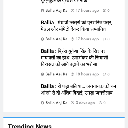
यू-ट्यूबर के प्रवेश पर रोक
Ballia Aaj Kal
17 hours ago
0
Ballia : मेधावी छात्रों को प्रशस्ति पत्र,
164
मेडल और मोमेंटो देकर किया सम्मानित
Ballia : न्याय की मांग: सड़क पर उतरे
Ballia Aaj Kal
17 hours ago
0
चिकित्सक, किया प्रदर्शन
NATIONAL
बलिया
Ballia : प्रिंस युकेश सिंह के सिर पर
मायावती का हाथ, उमाशंकर की सियासी
विरासत को आगे बढ़ाने का भरोसा
165
Ballia : बलिया बलिदान दिवस के मौके पर
Ballia Aaj Kal
18 hours ago
0
बलिया को मिलेगी नई ट्रेन की सौगात
Ballia : रो पड़ा बलिया… जननायक को नम
NATIONAL
बलिया
आंखों से दी अंतिम विदाई, उमड़ा जनसैलाब
Ballia Aaj Kal
3 days ago
166
0
Ballia : कर्ज के बोझ तले दबे कारोबारी ने
फांसी लगाकर दी जान
NATIONAL
बलिया
Trending News