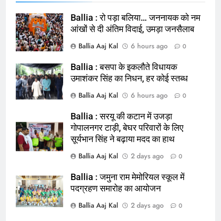
Ballia : रो पड़ा बलिया… जननायक को नम
आंखों से दी अंतिम विदाई, उमड़ा जनसैलाब
Ballia Aaj Kal
6 hours ago
0
Ballia : बसपा के इकलौते विधायक
164
उमाशंकर सिंह का निधन, हर कोई स्तब्ध
Ballia : न्याय की मांग: सड़क पर उतरे
Ballia Aaj Kal
6 hours ago
0
चिकित्सक, किया प्रदर्शन
NATIONAL
बलिया
Ballia : सरयू की कटान में उजड़ा
गोपालनगर टाड़ी, बेघर परिवारों के लिए
सूर्यभान सिंह ने बढ़ाया मदद का हाथ
165
Ballia : बलिया बलिदान दिवस के मौके पर
Ballia Aaj Kal
2 days ago
0
बलिया को मिलेगी नई ट्रेन की सौगात
Ballia : जमुना राम मेमोरियल स्कूल में
NATIONAL
बलिया
पदग्रहण समारोह का आयोजन
Ballia Aaj Kal
2 days ago
166
0
Ballia : कर्ज के बोझ तले दबे कारोबारी ने