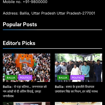
Mobile no. +91-9800000
अधीक्षक ओमवीर सिंह ने दिलाई शपथ, दी
BALLIA
NATIONAL
श्रद्धांजलि
Address: Ballia, Uttar Pradesh Uttar Pradesh-277001
10
Popular Posts
Ballia : चितबड़ागांव से गोरखपुर, वाराणसी
और कानपुर के लिए बस सेवाओं का
शुभारंभ, सांसद नीरज शेखर ने दिखाई हरी
BALLIA
NATIONAL
झंडी
Editor's Picks
11
बिहार विस चुनाव : सभी 90 हजार 712
बूथों से लाइव वेब कास्टिंग की तैयारी
NATIONAL
POLITICS
BALLIA
POLITICS
BALLIA
POLITICS
12
Ballia : बलिया रेलवे स्टेशन का अपर
Ballia : रो पड़ा बलिया… जननायक को
Ballia : बसपा के इकलौते विधायक
महाप्रबंधक ने किया निरीक्षण
नम आंखों से दी अंतिम विदाई, उमड़ा
उमाशंकर सिंह का निधन, हर कोई स्तब्ध
जनसैलाब
BALLIA
NATIONAL