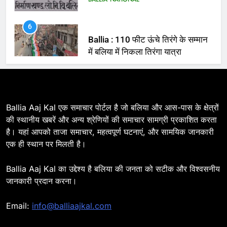
Ballia : 110 फीट ऊंचे तिरंगे के सम्मान
में बलिया में निकला तिरंगा यात्रा
BALLIA
NATIONAL
7
Ballia : सीएम डैशबोर्ड समीक्षा में फिसले
विभाग, डीएम ने मांगा स्पष्टीकरण
BALLIA
NATIONAL
Ballia Aaj Kal एक समाचार पोर्टल है जो बलिया और आस-पास के क्षेत्रों
की स्थानीय खबरें और अन्य श्रेणियों की समाचार सामग्री प्रकाशित करता
है। यहां आपको ताजा समाचार, महत्वपूर्ण घटनाएं, और सामयिक जानकारी
8
एक ही स्थान पर मिलती है।
Ballia : दिल्ली ब्लास्ट के बाद बलिया में
हाई अलर्ट, एसपी ओमवीर सिंह ने पुलिस बल
Ballia Aaj Kal का उद्देश्य है बलिया की जनता को सटीक और विश्वसनीय
के साथ रेलवे स्टेशन व शहर में किया पैदल
BALLIA
NATIONAL
जानकारी प्रदान करना।
गश्त
9
Email:
info@balliaajkal.com
Ballia : एकता, अखंडता और राष्ट्रप्रेम
का संकल्प लेकर गूंजा बलिया, पुलिस