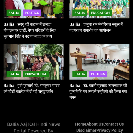
झंडी
BALLIA
POLITICS
BALLIA
EDUCATION
11
बिहार विस चुनाव : सभी 90 हजार 712
Ballia : सरयू की कटान में उजड़ा
Ballia : जमुना राम मेमोरियल स्कूल में
बूथों से लाइव वेब कास्टिंग की तैयारी
गोपालनगर टाड़ी, बेघर परिवारों के लिए
पदग्रहण समारोह का आयोजन
सूर्यभान सिंह ने बढ़ाया मदद का हाथ
NATIONAL
POLITICS
12
Ballia : बलिया रेलवे स्टेशन का अपर
महाप्रबंधक ने किया निरीक्षण
BALLIA
PURVANCHAL
BALLIA
POLITICS
BALLIA
NATIONAL
Ballia : पूर्व प्राचार्य डॉ. रामकुंवर यादव
Ballia : डॉ. काशी प्रसाद जायसवाल की
को टीडी कॉलेज में दी गई श्रद्धांजलि
पुण्यतिथि पर उनकी स्मृतियों को किया गया
13
नमन
Ballia : त्यौहारों पर शांति व्यवस्था को
लेकर पुलिस ने किया रूट मार्च
BALLIA
NATIONAL
Ballia Aaj Kal Hindi News
Home
About Us
Contact Us
Portal Powered By
Disclaimer
Privacy Policy