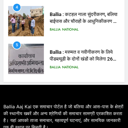
4
Ballia : कटहल नाला सुंदरीकरण, बलिया
बाईपास और चौराहों के आधुनिकीकरण की
तैयारी तेज
BALLIA
NATIONAL
5
Ballia : मरम्मत व नवीनीकरण के लिये
पीडब्ल्यूडी के दोनों खंडों को मिलेगा 26
करोड़
BALLIA
NATIONAL
6
Ballia : 110 फीट ऊंचे तिरंगे के सम्मान
में बलिया में निकला तिरंगा यात्रा
BALLIA
NATIONAL
Ballia Aaj Kal एक समाचार पोर्टल है जो बलिया और आस-पास के क्षेत्रों
की स्थानीय खबरें और अन्य श्रेणियों की समाचार सामग्री प्रकाशित करता
है। यहां आपको ताजा समाचार, महत्वपूर्ण घटनाएं, और सामयिक जानकारी
7
एक ही स्थान पर मिलती है।
Ballia : सीएम डैशबोर्ड समीक्षा में फिसले