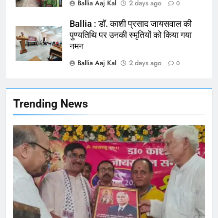
Ballia Aaj Kal
2 days ago
0
Ballia : न्याय की मांग: सड़क पर उतरे
चिकित्सक, किया प्रदर्शन
Ballia : डॉ. काशी प्रसाद जायसवाल की
पुण्यतिथि पर उनकी स्मृतियों को किया गया
NATIONAL
बलिया
नमन
Ballia Aaj Kal
2 days ago
165
0
Ballia : बलिया बलिदान दिवस के मौके पर
बलिया को मिलेगी नई ट्रेन की सौगात
NATIONAL
बलिया
Trending News
166
Ballia : कर्ज के बोझ तले दबे कारोबारी ने
फांसी लगाकर दी जान
NATIONAL
बलिया
167
Ballia : थैंक्यू बलिया पुलिस: पीड़िता को
मिले 1.38 लाख रूपये