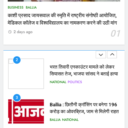
NATIONAL
बलिया
BUSINESS
BALLIA
काशी प्रसाद जायसवाल की स्मृति में राष्ट्रीय संगोष्ठी आयोजित,
1
मेडिकल कॉलेज व विश्वविद्यालय का नामकरण करने की उठी मांग
कोचिंग सेंटर में लगी भीषण आग, जान
01
2 days ago
बचाने के लिए छात्रों ने लगाई छलांग, कई
घायल
ACCIDENT
BUSINESS
2
भरत तिवारी एनकाउंटर मामले को लेकर
सियासत तेज, भाजपा सांसद ने बताई हत्या
NATIONAL
POLITICS
3
Ballia : छितौनी क्रॉसिंग पर बनेगा 196
करोड़ का ओवरब्रिज, जाम से मिलेगी राहत
BALLIA
NATIONAL