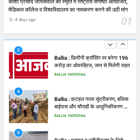
काशी प्रसाद जायसवाल की स्मृति में राष्ट्रीय संगोष्ठी आयोजित,
2
मेडिकल कॉलेज व विश्वविद्यालय का नामकरण करने की उठी मांग
भरत तिवारी एनकाउंटर मामले को लेकर
01
4 days ago
सियासत तेज, भाजपा सांसद ने बताई हत्या
NATIONAL
POLITICS
3
Ballia : छितौनी क्रॉसिंग पर बनेगा 196
करोड़ का ओवरब्रिज, जाम से मिलेगी राहत
BALLIA
NATIONAL
4
Ballia : कटहल नाला सुंदरीकरण, बलिया
बाईपास और चौराहों के आधुनिकीकरण की
तैयारी तेज
BALLIA
NATIONAL
5