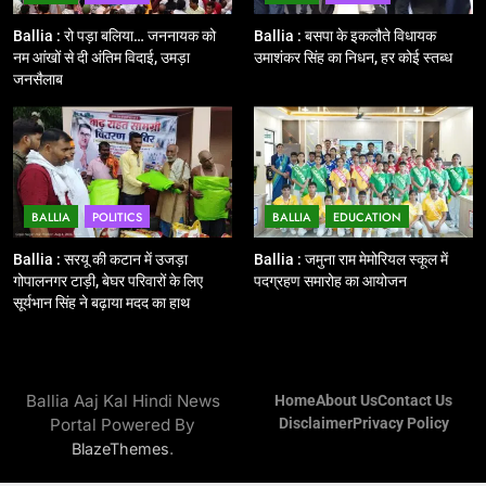
12
Ballia : बलिया रेलवे स्टेशन का अपर
Ballia : रो पड़ा बलिया… जननायक को
Ballia : बसपा के इकलौते विधायक
महाप्रबंधक ने किया निरीक्षण
नम आंखों से दी अंतिम विदाई, उमड़ा
उमाशंकर सिंह का निधन, हर कोई स्तब्ध
जनसैलाब
BALLIA
NATIONAL
13
Ballia : त्यौहारों पर शांति व्यवस्था को
लेकर पुलिस ने किया रूट मार्च
BALLIA
POLITICS
BALLIA
EDUCATION
BALLIA
NATIONAL
Ballia : सरयू की कटान में उजड़ा
Ballia : जमुना राम मेमोरियल स्कूल में
गोपालनगर टाड़ी, बेघर परिवारों के लिए
पदग्रहण समारोह का आयोजन
14
सूर्यभान सिंह ने बढ़ाया मदद का हाथ
Ballia : एमएलसी रविशंकर सिंह पप्पू की
माता का निधन
BALLIA
NATIONAL
Ballia Aaj Kal Hindi News
Home
About Us
Contact Us
Portal Powered By
Disclaimer
Privacy Policy
15
.
BlazeThemes
Ballia : बच्चों के लिये पार्क नहीं, छुट्टियों