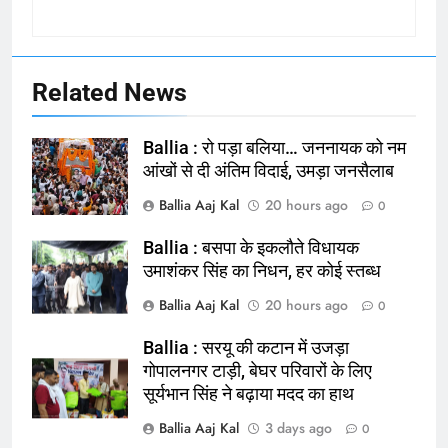
Related News
Ballia : रो पड़ा बलिया… जननायक को नम
आंखों से दी अंतिम विदाई, उमड़ा जनसैलाब
Ballia Aaj Kal
20 hours ago
0
Ballia : बसपा के इकलौते विधायक
164
उमाशंकर सिंह का निधन, हर कोई स्तब्ध
Ballia : न्याय की मांग: सड़क पर उतरे
Ballia Aaj Kal
20 hours ago
0
चिकित्सक, किया प्रदर्शन
NATIONAL
बलिया
Ballia : सरयू की कटान में उजड़ा
गोपालनगर टाड़ी, बेघर परिवारों के लिए
सूर्यभान सिंह ने बढ़ाया मदद का हाथ
165
Ballia : बलिया बलिदान दिवस के मौके पर
Ballia Aaj Kal
3 days ago
0
बलिया को मिलेगी नई ट्रेन की सौगात