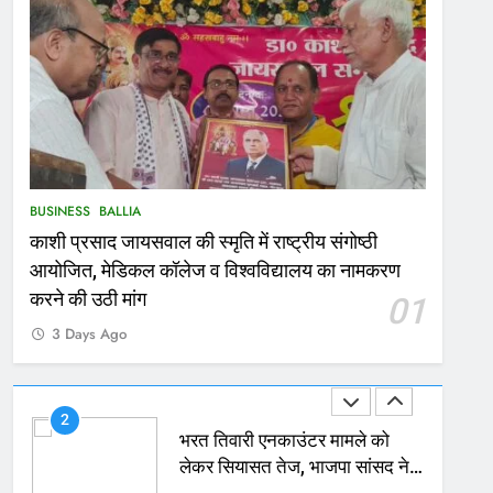
167
Ballia : थैंक्यू बलिया पुलिस: पीड़िता
को मिले 1.38 लाख रूपये
NATIONAL
बलिया
1
कोचिंग सेंटर में लगी भीषण आग, जान
BUSINESS
BALLIA
बचाने के लिए छात्रों ने लगाई छलांग,
काशी प्रसाद जायसवाल की स्मृति में राष्ट्रीय संगोष्ठी
कई घायल
ACCIDENT
BUSINESS
आयोजित, मेडिकल कॉलेज व विश्वविद्यालय का नामकरण
2
करने की उठी मांग
01
भरत तिवारी एनकाउंटर मामले को
3 Days Ago
लेकर सियासत तेज, भाजपा सांसद ने
बताई हत्या
NATIONAL
POLITICS
3
Ballia : छितौनी क्रॉसिंग पर बनेगा
196 करोड़ का ओवरब्रिज, जाम से