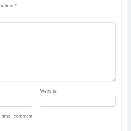
 marked
*
Website
t time I comment.