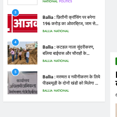
मिलेगी राहत
BALLIA
NATIONAL
4
Ballia : कटहल नाला सुंदरीकरण,
बलिया बाईपास और चौराहों के
आधुनिकीकरण की तैयारी तेज
BALLIA
NATIONAL
5
Ballia : मरम्मत व नवीनीकरण के लिये
पीडब्ल्यूडी के दोनों खंडों को मिलेगा 26
करोड़
BALLIA
NATIONAL
6
Ballia : 110 फीट ऊंचे तिरंगे के
सम्मान में बलिया में निकला तिरंगा
यात्रा
BALLIA
NATIONAL
7
Ballia : सीएम डैशबोर्ड समीक्षा में
फिसले विभाग, डीएम ने मांगा