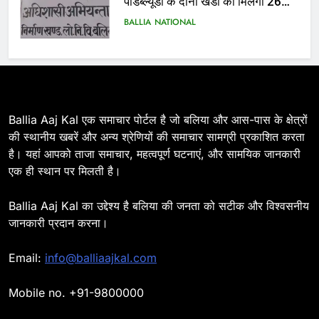
पीडब्ल्यूडी के दोनों खंडों को मिलेगा 26
करोड़
BALLIA
NATIONAL
6
Ballia : 110 फीट ऊंचे तिरंगे के सम्मान
में बलिया में निकला तिरंगा यात्रा
BALLIA
NATIONAL
Ballia Aaj Kal एक समाचार पोर्टल है जो बलिया और आस-पास के क्षेत्रों
की स्थानीय खबरें और अन्य श्रेणियों की समाचार सामग्री प्रकाशित करता
है। यहां आपको ताजा समाचार, महत्वपूर्ण घटनाएं, और सामयिक जानकारी
7
एक ही स्थान पर मिलती है।
Ballia : सीएम डैशबोर्ड समीक्षा में फिसले
विभाग, डीएम ने मांगा स्पष्टीकरण
Ballia Aaj Kal का उद्देश्य है बलिया की जनता को सटीक और विश्वसनीय
BALLIA
NATIONAL
जानकारी प्रदान करना।
8
Email:
info@balliaajkal.com
Ballia : दिल्ली ब्लास्ट के बाद बलिया में
हाई अलर्ट, एसपी ओमवीर सिंह ने पुलिस बल
Mobile no. +91-9800000
के साथ रेलवे स्टेशन व शहर में किया पैदल
BALLIA
NATIONAL
गश्त