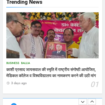
NATIONAL
बलिया
Trending News
166
Ballia : कर्ज के बोझ तले दबे कारोबारी ने
फांसी लगाकर दी जान
NATIONAL
बलिया
167
Ballia : थैंक्यू बलिया पुलिस: पीड़िता को
मिले 1.38 लाख रूपये
NATIONAL
बलिया
BUSINESS
BALLIA
काशी प्रसाद जायसवाल की स्मृति में राष्ट्रीय संगोष्ठी आयोजित,
1
मेडिकल कॉलेज व विश्वविद्यालय का नामकरण करने की उठी मांग
कोचिंग सेंटर में लगी भीषण आग, जान
01
3 days ago
बचाने के लिए छात्रों ने लगाई छलांग, कई
घायल
ACCIDENT
BUSINESS