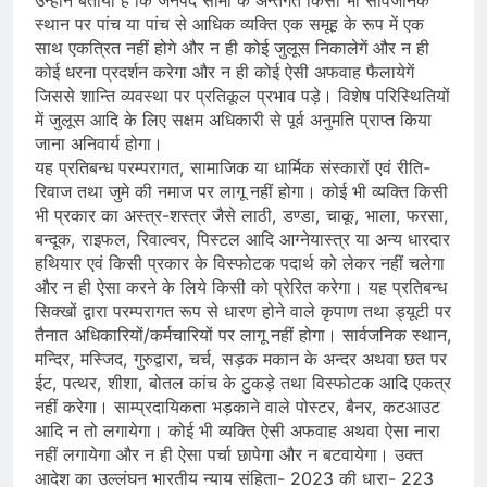
उन्होंने बताया है कि जनपद सीमा के अन्तर्गत किसी भी सार्वजनिक
स्थान पर पांच या पांच से आधिक व्यक्ति एक समूह के रूप में एक
साथ एकत्रित नहीं होगे और न ही कोई जुलूस निकालेगें और न ही
कोई धरना प्रदर्शन करेगा और न ही कोई ऐसी अफवाह फैलायेगें
जिससे शान्ति व्यवस्था पर प्रतिकूल प्रभाव पड़े। विशेष परिस्थितियों
में जुलूस आदि के लिए सक्षम अधिकारी से पूर्व अनुमति प्राप्त किया
जाना अनिवार्य होगा।
यह प्रतिबन्ध परम्परागत, सामाजिक या धार्मिक संस्कारों एवं रीति-
रिवाज तथा जुमे की नमाज पर लागू नहीं होगा। कोई भी व्यक्ति किसी
भी प्रकार का अस्त्र-शस्त्र जैसे लाठी, डण्डा, चाकू, भाला, फरसा,
बन्दूक, राइफल, रिवाल्वर, पिस्टल आदि आग्नेयास्त्र या अन्य धारदार
हथियार एवं किसी प्रकार के विस्फोटक पदार्थ को लेकर नहीं चलेगा
और न ही ऐसा करने के लिये किसी को प्रेरित करेगा। यह प्रतिबन्ध
सिक्खों द्वारा परम्परागत रूप से धारण होने वाले कृपाण तथा ड्यूटी पर
तैनात अधिकारियों/कर्मचारियों पर लागू नहीं होगा। सार्वजनिक स्थान,
मन्दिर, मस्जिद, गुरुद्वारा, चर्च, सड़क मकान के अन्दर अथवा छत पर
ईट, पत्थर, शीशा, बोतल कांच के टुकड़े तथा विस्फोटक आदि एकत्र
नहीं करेगा। साम्प्रदायिकता भड़काने वाले पोस्टर, बैनर, कटआउट
आदि न तो लगायेगा। कोई भी व्यक्ति ऐसी अफवाह अथवा ऐसा नारा
नहीं लगायेगा और न ही ऐसा पर्चा छापेगा और न बटवायेगा। उक्त
आदेश का उल्लंघन भारतीय न्याय संहिता- 2023 की धारा- 223