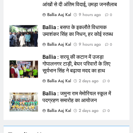
आंखों से दी अंतिम विदाई, उमड़ा जनसैलाब
Ballia Aaj Kal
9 hours ago
0
Ballia : बसपा के इकलौते विधायक
उमाशंकर सिंह का निधन, हर कोई स्तब्ध
Ballia Aaj Kal
9 hours ago
0
Ballia : सरयू की कटान में उजड़ा
गोपालनगर टाड़ी, बेघर परिवारों के लिए
सूर्यभान सिंह ने बढ़ाया मदद का हाथ
164
Ballia : न्याय की मांग: सड़क पर उतरे
Ballia Aaj Kal
2 days ago
0
चिकित्सक, किया प्रदर्शन
Ballia : जमुना राम मेमोरियल स्कूल में
NATIONAL
बलिया
पदग्रहण समारोह का आयोजन
Ballia Aaj Kal
2 days ago
165
0
Ballia : बलिया बलिदान दिवस के मौके पर
बलिया को मिलेगी नई ट्रेन की सौगात