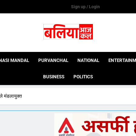
Sign up / Login
Ballia Aaj Kal
NASI MANDAL
PURVANCHAL
NATIONAL
ENTERTAIN
BUSINESS
POLITICS
ले मंडलायुक्त