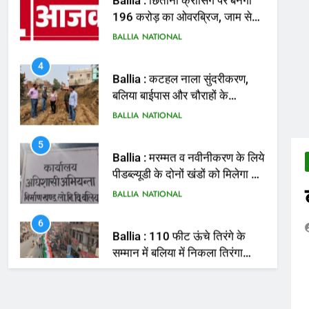
मिलेगी राहत
BALLIA
NATIONAL
4
Ballia : कटहल नाला सुंदरीकरण,
बलिया बाईपास और चौराहों के
आधुनिकीकरण की तैयारी तेज
BALLIA
NATIONAL
5
Ballia : मरम्मत व नवीनीकरण के लिये
पीडब्ल्यूडी के दोनों खंडों को मिलेगा 26
करोड़
BALLIA
NATIONAL
6
Ballia : 110 फीट ऊंचे तिरंगे के
सम्मान में बलिया में निकला तिरंगा
यात्रा
BALLIA
NATIONAL
7
Ballia : सीएम डैशबोर्ड समीक्षा में
फिसले विभाग, डीएम ने मांगा