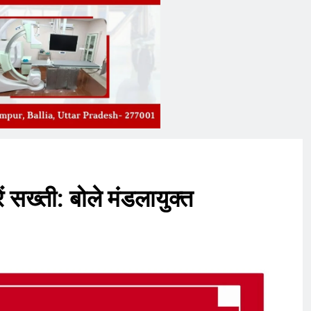
ं सख्ती: बोले मंडलायुक्त