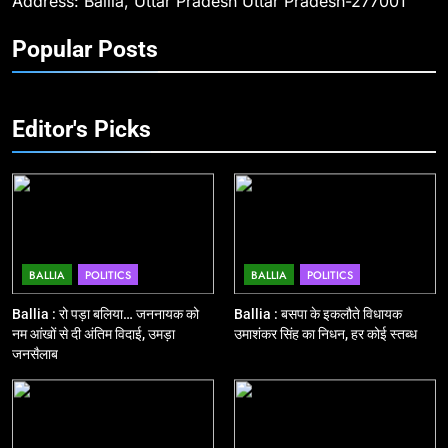
Address: Ballia, Uttar Pradesh Uttar Pradesh-277001
10
Popular Posts
Ballia : चितबड़ागांव से गोरखपुर, वाराणसी
और कानपुर के लिए बस सेवाओं का
शुभारंभ, सांसद नीरज शेखर ने दिखाई हरी
BALLIA
NATIONAL
झंडी
Editor's Picks
11
बिहार विस चुनाव : सभी 90 हजार 712
बूथों से लाइव वेब कास्टिंग की तैयारी
NATIONAL
POLITICS
BALLIA
POLITICS
BALLIA
POLITICS
12
Ballia : बलिया रेलवे स्टेशन का अपर
Ballia : रो पड़ा बलिया… जननायक को
Ballia : बसपा के इकलौते विधायक
महाप्रबंधक ने किया निरीक्षण
नम आंखों से दी अंतिम विदाई, उमड़ा
उमाशंकर सिंह का निधन, हर कोई स्तब्ध
जनसैलाब
BALLIA
NATIONAL
13
Ballia : त्यौहारों पर शांति व्यवस्था को