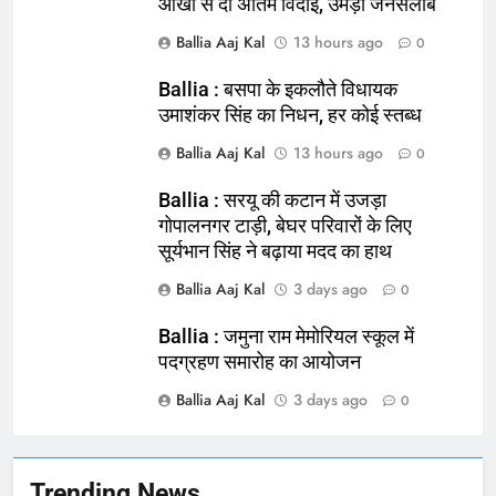
आंखों से दी अंतिम विदाई, उमड़ा जनसैलाब
Ballia Aaj Kal
13 hours ago
0
Ballia : बसपा के इकलौते विधायक
164
उमाशंकर सिंह का निधन, हर कोई स्तब्ध
Ballia : न्याय की मांग: सड़क पर उतरे
Ballia Aaj Kal
13 hours ago
0
चिकित्सक, किया प्रदर्शन
NATIONAL
बलिया
Ballia : सरयू की कटान में उजड़ा
गोपालनगर टाड़ी, बेघर परिवारों के लिए
सूर्यभान सिंह ने बढ़ाया मदद का हाथ
165
Ballia : बलिया बलिदान दिवस के मौके पर
Ballia Aaj Kal
3 days ago
0
बलिया को मिलेगी नई ट्रेन की सौगात
Ballia : जमुना राम मेमोरियल स्कूल में
NATIONAL
बलिया
पदग्रहण समारोह का आयोजन
Ballia Aaj Kal
3 days ago
166
0
Ballia : कर्ज के बोझ तले दबे कारोबारी ने
फांसी लगाकर दी जान
NATIONAL
बलिया
Trending News