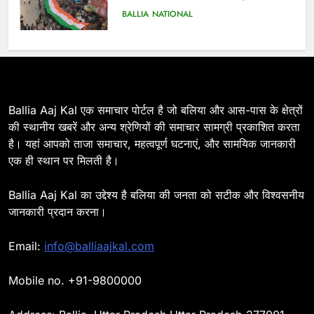
BALLIA
NATIONAL
7
Ballia : सीएम डैशबोर्ड समीक्षा में फिसले
विभाग, डीएम ने मांगा स्पष्टीकरण
BALLIA
NATIONAL
Ballia Aaj Kal एक समाचार पोर्टल है जो बलिया और आस-पास के क्षेत्रों
की स्थानीय खबरें और अन्य श्रेणियों की समाचार सामग्री प्रकाशित करता
है। यहां आपको ताजा समाचार, महत्वपूर्ण घटनाएं, और सामयिक जानकारी
8
एक ही स्थान पर मिलती है।
Ballia : दिल्ली ब्लास्ट के बाद बलिया में
हाई अलर्ट, एसपी ओमवीर सिंह ने पुलिस बल
Ballia Aaj Kal का उद्देश्य है बलिया की जनता को सटीक और विश्वसनीय
के साथ रेलवे स्टेशन व शहर में किया पैदल
BALLIA
NATIONAL
जानकारी प्रदान करना।
गश्त
9
Email:
info@balliaajkal.com
Ballia : एकता, अखंडता और राष्ट्रप्रेम
का संकल्प लेकर गूंजा बलिया, पुलिस
Mobile no. +91-9800000
अधीक्षक ओमवीर सिंह ने दिलाई शपथ, दी
BALLIA
NATIONAL
श्रद्धांजलि