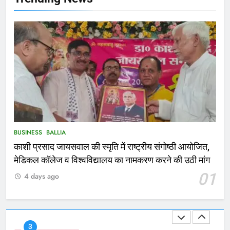
167
Ballia : थैंक्यू बलिया पुलिस: पीड़िता को
मिले 1.38 लाख रूपये
NATIONAL
बलिया
1
कोचिंग सेंटर में लगी भीषण आग, जान
बचाने के लिए छात्रों ने लगाई छलांग, कई
घायल
ACCIDENT
BUSINESS
BUSINESS
BALLIA
काशी प्रसाद जायसवाल की स्मृति में राष्ट्रीय संगोष्ठी आयोजित,
2
मेडिकल कॉलेज व विश्वविद्यालय का नामकरण करने की उठी मांग
भरत तिवारी एनकाउंटर मामले को लेकर
01
4 days ago
सियासत तेज, भाजपा सांसद ने बताई हत्या
NATIONAL
POLITICS
3