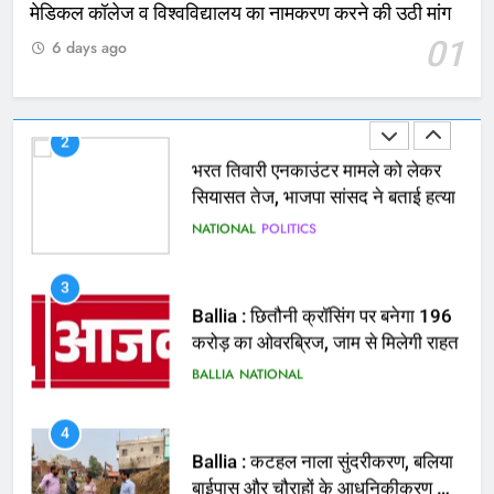
2
मेडिकल कॉलेज व विश्वविद्यालय का नामकरण करने की उठी मांग
भरत तिवारी एनकाउंटर मामले को लेकर
01
6 days ago
सियासत तेज, भाजपा सांसद ने बताई हत्या
NATIONAL
POLITICS
3
Ballia : छितौनी क्रॉसिंग पर बनेगा 196
करोड़ का ओवरब्रिज, जाम से मिलेगी राहत
BALLIA
NATIONAL
4
Ballia : कटहल नाला सुंदरीकरण, बलिया
बाईपास और चौराहों के आधुनिकीकरण की
तैयारी तेज
BALLIA
NATIONAL
5
Ballia : मरम्मत व नवीनीकरण के लिये