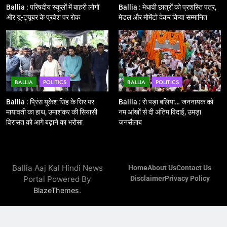
Ballia : बलिया रेलवे स्टेशन का अपर
Ballia : परिषदीय स्कूलों में बाहरी लोगों
Ballia : मेधावी छात्रों को प्रशस्ति पत्र,
महाप्रबंधक ने किया निरीक्षण
और यू-ट्यूबर के प्रवेश पर रोक
मेडल और मोमेंटो देकर किया सम्मानित
BALLIA
NATIONAL
13
Ballia : त्यौहारों पर शांति व्यवस्था को
BALLIA
POLITICS
BALLIA
POLITICS
लेकर पुलिस ने किया रूट मार्च
BALLIA
NATIONAL
Ballia : प्रिंस युकेश सिंह के सिर पर
Ballia : रो पड़ा बलिया… जननायक को
मायावती का हाथ, उमाशंकर की सियासी
नम आंखों से दी अंतिम विदाई, उमड़ा
विरासत को आगे बढ़ाने का भरोसा
जनसैलाब
14
Ballia : एमएलसी रविशंकर सिंह पप्पू की
माता का निधन
BALLIA
NATIONAL
Ballia Aaj Kal Hindi News
Home
About Us
Contact Us
Portal Powered By
Disclaimer
Privacy Policy
.
BlazeThemes
15
Ballia : बच्चों के लिये पार्क नहीं, छुट्टियों
में हो जाते है मायूस