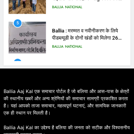
पीडब्ल्यूडी के दोनों खंडों को मिलेगा 26
करोड़
BALLIA
NATIONAL
6
Ballia : 110 फीट ऊंचे तिरंगे के सम्मान
में बलिया में निकला तिरंगा यात्रा
BALLIA
NATIONAL
7
Ballia : सीएम डैशबोर्ड समीक्षा में फिसले
विभाग, डीएम ने मांगा स्पष्टीकरण
BALLIA
NATIONAL
Ballia Aaj Kal एक समाचार पोर्टल है जो बलिया और आस-पास के क्षेत्रों
की स्थानीय खबरें और अन्य श्रेणियों की समाचार सामग्री प्रकाशित करता
है। यहां आपको ताजा समाचार, महत्वपूर्ण घटनाएं, और सामयिक जानकारी
8
एक ही स्थान पर मिलती है।
Ballia : दिल्ली ब्लास्ट के बाद बलिया में
हाई अलर्ट, एसपी ओमवीर सिंह ने पुलिस बल
Ballia Aaj Kal का उद्देश्य है बलिया की जनता को सटीक और विश्वसनीय
के साथ रेलवे स्टेशन व शहर में किया पैदल
BALLIA
NATIONAL