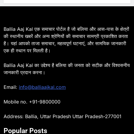
7
Ballia : सीएम डैशबोर्ड समीक्षा में फिसले
विभाग, डीएम ने मांगा स्पष्टीकरण
BALLIA
NATIONAL
Ballia Aaj Kal एक समाचार पोर्टल है जो बलिया और आस-पास के क्षेत्रों
की स्थानीय खबरें और अन्य श्रेणियों की समाचार सामग्री प्रकाशित करता
है। यहां आपको ताजा समाचार, महत्वपूर्ण घटनाएं, और सामयिक जानकारी
8
एक ही स्थान पर मिलती है।
Ballia : दिल्ली ब्लास्ट के बाद बलिया में
हाई अलर्ट, एसपी ओमवीर सिंह ने पुलिस बल
Ballia Aaj Kal का उद्देश्य है बलिया की जनता को सटीक और विश्वसनीय
के साथ रेलवे स्टेशन व शहर में किया पैदल
BALLIA
NATIONAL
जानकारी प्रदान करना।
गश्त
9
Email:
info@balliaajkal.com
Ballia : एकता, अखंडता और राष्ट्रप्रेम
का संकल्प लेकर गूंजा बलिया, पुलिस
Mobile no. +91-9800000
अधीक्षक ओमवीर सिंह ने दिलाई शपथ, दी
BALLIA
NATIONAL
श्रद्धांजलि
Address: Ballia, Uttar Pradesh Uttar Pradesh-277001
10
Popular Posts
Ballia : चितबड़ागांव से गोरखपुर, वाराणसी