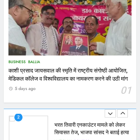
Ballia : थैंक्यू बलिया पुलिस: पीड़िता को
मिले 1.38 लाख रूपये
NATIONAL
बलिया
1
कोचिंग सेंटर में लगी भीषण आग, जान
बचाने के लिए छात्रों ने लगाई छलांग, कई
घायल
ACCIDENT
BUSINESS
BUSINESS
BALLIA
काशी प्रसाद जायसवाल की स्मृति में राष्ट्रीय संगोष्ठी आयोजित,
2
मेडिकल कॉलेज व विश्वविद्यालय का नामकरण करने की उठी मांग
भरत तिवारी एनकाउंटर मामले को लेकर
01
5 days ago
सियासत तेज, भाजपा सांसद ने बताई हत्या
NATIONAL
POLITICS
3
Ballia : छितौनी क्रॉसिंग पर बनेगा 196
करोड़ का ओवरब्रिज, जाम से मिलेगी राहत