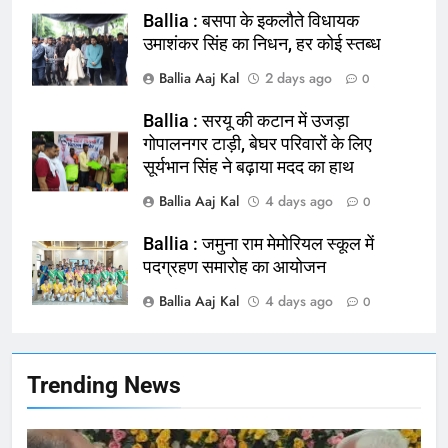
Ballia : बसपा के इकलौते विधायक
164
उमाशंकर सिंह का निधन, हर कोई स्तब्ध
Ballia : न्याय की मांग: सड़क पर उतरे
Ballia Aaj Kal
2 days ago
0
चिकित्सक, किया प्रदर्शन
NATIONAL
बलिया
Ballia : सरयू की कटान में उजड़ा
गोपालनगर टाड़ी, बेघर परिवारों के लिए
सूर्यभान सिंह ने बढ़ाया मदद का हाथ
165
Ballia : बलिया बलिदान दिवस के मौके पर
Ballia Aaj Kal
4 days ago
0
बलिया को मिलेगी नई ट्रेन की सौगात
Ballia : जमुना राम मेमोरियल स्कूल में
NATIONAL
बलिया
पदग्रहण समारोह का आयोजन
Ballia Aaj Kal
4 days ago
166
0
Ballia : कर्ज के बोझ तले दबे कारोबारी ने
फांसी लगाकर दी जान
NATIONAL
बलिया
Trending News
167