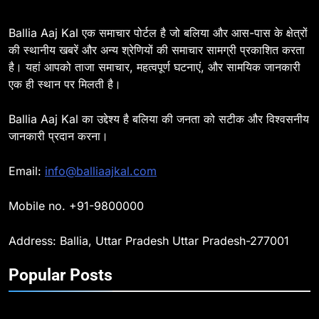
विभाग, डीएम ने मांगा स्पष्टीकरण
BALLIA
NATIONAL
Ballia Aaj Kal एक समाचार पोर्टल है जो बलिया और आस-पास के क्षेत्रों
की स्थानीय खबरें और अन्य श्रेणियों की समाचार सामग्री प्रकाशित करता
है। यहां आपको ताजा समाचार, महत्वपूर्ण घटनाएं, और सामयिक जानकारी
8
एक ही स्थान पर मिलती है।
Ballia : दिल्ली ब्लास्ट के बाद बलिया में
हाई अलर्ट, एसपी ओमवीर सिंह ने पुलिस बल
Ballia Aaj Kal का उद्देश्य है बलिया की जनता को सटीक और विश्वसनीय
के साथ रेलवे स्टेशन व शहर में किया पैदल
BALLIA
NATIONAL
जानकारी प्रदान करना।
गश्त
9
Email:
info@balliaajkal.com
Ballia : एकता, अखंडता और राष्ट्रप्रेम
का संकल्प लेकर गूंजा बलिया, पुलिस
Mobile no. +91-9800000
अधीक्षक ओमवीर सिंह ने दिलाई शपथ, दी
BALLIA
NATIONAL
श्रद्धांजलि
Address: Ballia, Uttar Pradesh Uttar Pradesh-277001
10
Popular Posts
Ballia : चितबड़ागांव से गोरखपुर, वाराणसी
और कानपुर के लिए बस सेवाओं का
शुभारंभ, सांसद नीरज शेखर ने दिखाई हरी
BALLIA
NATIONAL