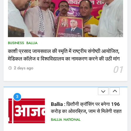
NATIONAL
बलिया
1
कोचिंग सेंटर में लगी भीषण आग, जान
बचाने के लिए छात्रों ने लगाई छलांग, कई
घायल
ACCIDENT
BUSINESS
BUSINESS
BALLIA
काशी प्रसाद जायसवाल की स्मृति में राष्ट्रीय संगोष्ठी आयोजित,
2
मेडिकल कॉलेज व विश्वविद्यालय का नामकरण करने की उठी मांग
भरत तिवारी एनकाउंटर मामले को लेकर
01
2 days ago
सियासत तेज, भाजपा सांसद ने बताई हत्या
NATIONAL
POLITICS
3
Ballia : छितौनी क्रॉसिंग पर बनेगा 196
करोड़ का ओवरब्रिज, जाम से मिलेगी राहत
BALLIA
NATIONAL