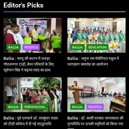
झंडी
Editor's Picks
11
बिहार विस चुनाव : सभी 90 हजार 712
बूथों से लाइव वेब कास्टिंग की तैयारी
NATIONAL
POLITICS
BALLIA
POLITICS
BALLIA
EDUCATION
12
Ballia : बलिया रेलवे स्टेशन का अपर
Ballia : सरयू की कटान में उजड़ा
Ballia : जमुना राम मेमोरियल स्कूल में
महाप्रबंधक ने किया निरीक्षण
गोपालनगर टाड़ी, बेघर परिवारों के लिए
पदग्रहण समारोह का आयोजन
सूर्यभान सिंह ने बढ़ाया मदद का हाथ
BALLIA
NATIONAL
13
Ballia : त्यौहारों पर शांति व्यवस्था को
लेकर पुलिस ने किया रूट मार्च
BALLIA
PURVANCHAL
BALLIA
POLITICS
BALLIA
NATIONAL
Ballia : पूर्व प्राचार्य डॉ. रामकुंवर यादव
Ballia : डॉ. काशी प्रसाद जायसवाल की
को टीडी कॉलेज में दी गई श्रद्धांजलि
पुण्यतिथि पर उनकी स्मृतियों को किया गया
14