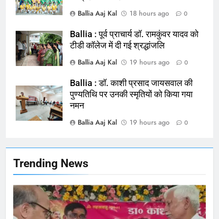
Ballia : न्याय की मांग: सड़क पर उतरे
Ballia Aaj Kal
18 hours ago
0
चिकित्सक, किया प्रदर्शन
NATIONAL
बलिया
Ballia : पूर्व प्राचार्य डॉ. रामकुंवर यादव को
टीडी कॉलेज में दी गई श्रद्धांजलि
165
Ballia Aaj Kal
19 hours ago
0
Ballia : बलिया बलिदान दिवस के मौके पर
बलिया को मिलेगी नई ट्रेन की सौगात
Ballia : डॉ. काशी प्रसाद जायसवाल की
पुण्यतिथि पर उनकी स्मृतियों को किया गया
NATIONAL
बलिया
नमन
Ballia Aaj Kal
19 hours ago
166
0
Ballia : कर्ज के बोझ तले दबे कारोबारी ने
फांसी लगाकर दी जान
NATIONAL
बलिया
Trending News
167
Ballia : थैंक्यू बलिया पुलिस: पीड़िता को
मिले 1.38 लाख रूपये