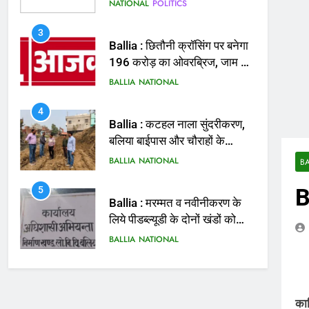
मिलेगी राहत
BALLIA
NATIONAL
4
Ballia : कटहल नाला सुंदरीकरण,
बलिया बाईपास और चौराहों के
आधुनिकीकरण की तैयारी तेज
BALLIA
NATIONAL
5
Ballia : मरम्मत व नवीनीकरण के
लिये पीडब्ल्यूडी के दोनों खंडों को
मिलेगा 26 करोड़
BALLIA
NATIONAL
BA
B
6
Ballia : 110 फीट ऊंचे तिरंगे के
सम्मान में बलिया में निकला तिरंगा
यात्रा
BALLIA
NATIONAL
7
Ballia : सीएम डैशबोर्ड समीक्षा में
फिसले विभाग, डीएम ने मांगा
कास