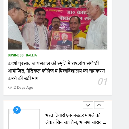
167
Ballia : थैंक्यू बलिया पुलिस: पीड़िता
को मिले 1.38 लाख रूपये
NATIONAL
बलिया
1
कोचिंग सेंटर में लगी भीषण आग, जान
BUSINESS
BALLIA
बचाने के लिए छात्रों ने लगाई छलांग,
काशी प्रसाद जायसवाल की स्मृति में राष्ट्रीय संगोष्ठी
कई घायल
ACCIDENT
BUSINESS
आयोजित, मेडिकल कॉलेज व विश्वविद्यालय का नामकरण
2
करने की उठी मांग
01
भरत तिवारी एनकाउंटर मामले को
2 Days Ago
लेकर सियासत तेज, भाजपा सांसद ने
बताई हत्या
NATIONAL
POLITICS
3
Ballia : छितौनी क्रॉसिंग पर बनेगा
196 करोड़ का ओवरब्रिज, जाम से