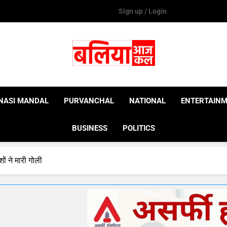
Sign up / Login
Ballia Aaj Kal
NASI MANDAL
PURVANCHAL
NATIONAL
ENTERTAIN
BUSINESS
POLITICS
ों ने मारी गोली