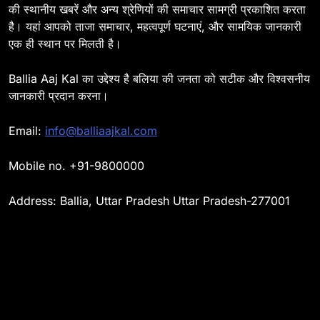
की स्थानीय खबरें और अन्य श्रेणियों की समाचार सामग्री प्रकाशित करता
शान से लहराया तिरंगा
है। यहां आपको ताजा समाचार, महत्वपूर्ण घटनाएं, और सामयिक जानकारी
BALLIA
NATIONAL
एक ही स्थान पर मिलती है।
24
Ballia : कलेक्ट्रेट परिसर में
Ballia Aaj Kal का उद्देश्य है बलिया की जनता को सटीक और विश्वसनीय
हषोल्लास के साथ मनाया गया 79वीं
जानकारी प्रदान करना।
स्वतंत्रता दिवस
BALLIA
NATIONAL
Email:
info@balliaajkal.com
25
Ballia : परिवहन मंत्री व
Mobile no. +91-9800000
जिलाधिकारी ने स्वतंत्रता दिवस पर
ध्वजारोहण कर किया वीर सपूतों को
BALLIA
EDUCATION
Address: Ballia, Uttar Pradesh Uttar Pradesh-277001
नमन
26
Ballia : जुलाई रैंकिंग में विकास
कार्यों में बलिया प्रदेश में 11वें स्थान
पर, मंडल में प्रथम
BALLIA
NATIONAL
27