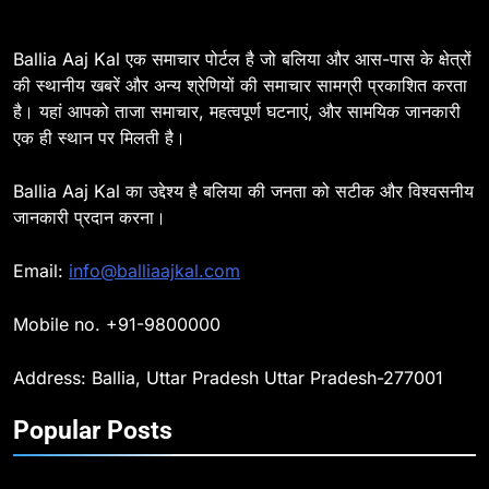
विभाग, डीएम ने मांगा स्पष्टीकरण
BALLIA
NATIONAL
Ballia Aaj Kal एक समाचार पोर्टल है जो बलिया और आस-पास के क्षेत्रों
की स्थानीय खबरें और अन्य श्रेणियों की समाचार सामग्री प्रकाशित करता
है। यहां आपको ताजा समाचार, महत्वपूर्ण घटनाएं, और सामयिक जानकारी
8
एक ही स्थान पर मिलती है।
Ballia : दिल्ली ब्लास्ट के बाद बलिया में
हाई अलर्ट, एसपी ओमवीर सिंह ने पुलिस बल
Ballia Aaj Kal का उद्देश्य है बलिया की जनता को सटीक और विश्वसनीय
के साथ रेलवे स्टेशन व शहर में किया पैदल
BALLIA
NATIONAL
जानकारी प्रदान करना।
गश्त
9
Email:
info@balliaajkal.com
Ballia : एकता, अखंडता और राष्ट्रप्रेम
का संकल्प लेकर गूंजा बलिया, पुलिस
Mobile no. +91-9800000
अधीक्षक ओमवीर सिंह ने दिलाई शपथ, दी
BALLIA
NATIONAL
श्रद्धांजलि
Address: Ballia, Uttar Pradesh Uttar Pradesh-277001
10
Popular Posts
Ballia : चितबड़ागांव से गोरखपुर, वाराणसी
और कानपुर के लिए बस सेवाओं का
शुभारंभ, सांसद नीरज शेखर ने दिखाई हरी
BALLIA
NATIONAL