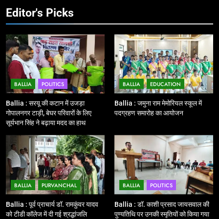
झंडी
Editor's Picks
11
बिहार विस चुनाव : सभी 90 हजार 712
बूथों से लाइव वेब कास्टिंग की तैयारी
NATIONAL
POLITICS
BALLIA
POLITICS
BALLIA
EDUCATION
12
Ballia : बलिया रेलवे स्टेशन का अपर
Ballia : सरयू की कटान में उजड़ा
Ballia : जमुना राम मेमोरियल स्कूल में
महाप्रबंधक ने किया निरीक्षण
गोपालनगर टाड़ी, बेघर परिवारों के लिए
पदग्रहण समारोह का आयोजन
सूर्यभान सिंह ने बढ़ाया मदद का हाथ
BALLIA
NATIONAL
13
Ballia : त्यौहारों पर शांति व्यवस्था को
लेकर पुलिस ने किया रूट मार्च
BALLIA
PURVANCHAL
BALLIA
POLITICS
BALLIA
NATIONAL
Ballia : पूर्व प्राचार्य डॉ. रामकुंवर यादव
Ballia : डॉ. काशी प्रसाद जायसवाल की
को टीडी कॉलेज में दी गई श्रद्धांजलि
पुण्यतिथि पर उनकी स्मृतियों को किया गया
14