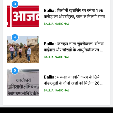
4
Ballia : कटहल नाला सुंदरीकरण, बलिया
बाईपास और चौराहों के आधुनिकीकरण की
तैयारी तेज
BALLIA
NATIONAL
5
Ballia : मरम्मत व नवीनीकरण के लिये
पीडब्ल्यूडी के दोनों खंडों को मिलेगा 26
करोड़
BALLIA
NATIONAL
6
Ballia : 110 फीट ऊंचे तिरंगे के सम्मान
में बलिया में निकला तिरंगा यात्रा
BALLIA
NATIONAL
7
Ballia : सीएम डैशबोर्ड समीक्षा में फिसले