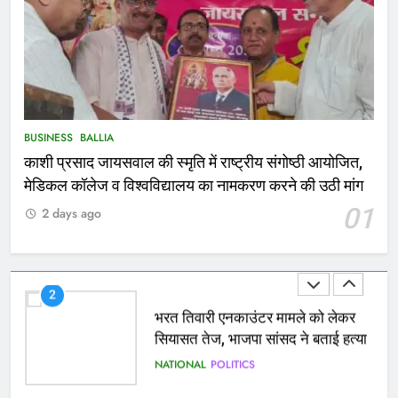
NATIONAL
बलिया
1
कोचिंग सेंटर में लगी भीषण आग, जान
बचाने के लिए छात्रों ने लगाई छलांग, कई
घायल
ACCIDENT
BUSINESS
BUSINESS
BALLIA
काशी प्रसाद जायसवाल की स्मृति में राष्ट्रीय संगोष्ठी आयोजित,
2
मेडिकल कॉलेज व विश्वविद्यालय का नामकरण करने की उठी मांग
भरत तिवारी एनकाउंटर मामले को लेकर
01
2 days ago
सियासत तेज, भाजपा सांसद ने बताई हत्या
NATIONAL
POLITICS
3
Ballia : छितौनी क्रॉसिंग पर बनेगा 196
करोड़ का ओवरब्रिज, जाम से मिलेगी राहत
BALLIA
NATIONAL