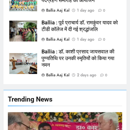
पदग्रहण समारोह का आयोजन
Ballia : न्याय की मांग: सड़क पर उतरे
Ballia Aaj Kal
1 day ago
0
चिकित्सक, किया प्रदर्शन
NATIONAL
बलिया
Ballia : पूर्व प्राचार्य डॉ. रामकुंवर यादव को
टीडी कॉलेज में दी गई श्रद्धांजलि
165
Ballia Aaj Kal
1 day ago
0
Ballia : बलिया बलिदान दिवस के मौके पर
बलिया को मिलेगी नई ट्रेन की सौगात
Ballia : डॉ. काशी प्रसाद जायसवाल की
पुण्यतिथि पर उनकी स्मृतियों को किया गया
NATIONAL
बलिया
नमन
Ballia Aaj Kal
2 days ago
166
0
Ballia : कर्ज के बोझ तले दबे कारोबारी ने
फांसी लगाकर दी जान
NATIONAL
बलिया
Trending News
167
Ballia : थैंक्यू बलिया पुलिस: पीड़िता को
मिले 1.38 लाख रूपये