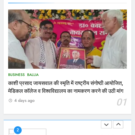
167
Ballia : थैंक्यू बलिया पुलिस: पीड़िता को
मिले 1.38 लाख रूपये
NATIONAL
बलिया
1
कोचिंग सेंटर में लगी भीषण आग, जान
बचाने के लिए छात्रों ने लगाई छलांग, कई
घायल
ACCIDENT
BUSINESS
BUSINESS
BALLIA
काशी प्रसाद जायसवाल की स्मृति में राष्ट्रीय संगोष्ठी आयोजित,
2
मेडिकल कॉलेज व विश्वविद्यालय का नामकरण करने की उठी मांग
भरत तिवारी एनकाउंटर मामले को लेकर
01
4 days ago
सियासत तेज, भाजपा सांसद ने बताई हत्या
NATIONAL
POLITICS
3