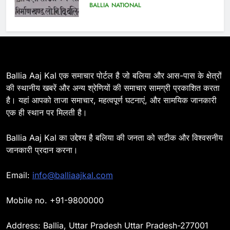
BALLIA
NATIONAL
7
Ballia : सीएम डैशबोर्ड समीक्षा में फिसले
विभाग, डीएम ने मांगा स्पष्टीकरण
BALLIA
NATIONAL
Ballia Aaj Kal एक समाचार पोर्टल है जो बलिया और आस-पास के क्षेत्रों
की स्थानीय खबरें और अन्य श्रेणियों की समाचार सामग्री प्रकाशित करता
है। यहां आपको ताजा समाचार, महत्वपूर्ण घटनाएं, और सामयिक जानकारी
8
एक ही स्थान पर मिलती है।
Ballia : दिल्ली ब्लास्ट के बाद बलिया में
हाई अलर्ट, एसपी ओमवीर सिंह ने पुलिस बल
Ballia Aaj Kal का उद्देश्य है बलिया की जनता को सटीक और विश्वसनीय
के साथ रेलवे स्टेशन व शहर में किया पैदल
BALLIA
NATIONAL
जानकारी प्रदान करना।
गश्त
9
Email:
info@balliaajkal.com
Ballia : एकता, अखंडता और राष्ट्रप्रेम
का संकल्प लेकर गूंजा बलिया, पुलिस
Mobile no. +91-9800000
अधीक्षक ओमवीर सिंह ने दिलाई शपथ, दी
BALLIA
NATIONAL
श्रद्धांजलि
Address: Ballia, Uttar Pradesh Uttar Pradesh-277001