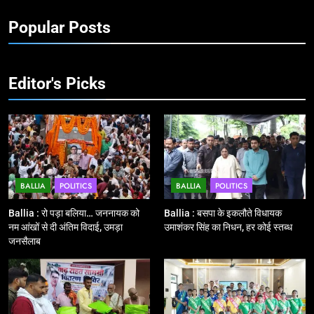
10
Popular Posts
Ballia : चितबड़ागांव से गोरखपुर, वाराणसी
और कानपुर के लिए बस सेवाओं का
शुभारंभ, सांसद नीरज शेखर ने दिखाई हरी
BALLIA
NATIONAL
झंडी
Editor's Picks
11
बिहार विस चुनाव : सभी 90 हजार 712
बूथों से लाइव वेब कास्टिंग की तैयारी
NATIONAL
POLITICS
BALLIA
POLITICS
BALLIA
POLITICS
12
Ballia : बलिया रेलवे स्टेशन का अपर
Ballia : रो पड़ा बलिया… जननायक को
Ballia : बसपा के इकलौते विधायक
महाप्रबंधक ने किया निरीक्षण
नम आंखों से दी अंतिम विदाई, उमड़ा
उमाशंकर सिंह का निधन, हर कोई स्तब्ध
जनसैलाब
BALLIA
NATIONAL
13
Ballia : त्यौहारों पर शांति व्यवस्था को