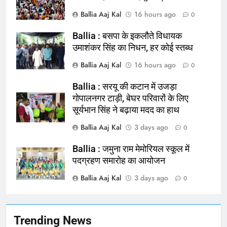
Ballia Aaj Kal
16 hours ago
0
Ballia : बसपा के इकलौते विधायक
164
उमाशंकर सिंह का निधन, हर कोई स्तब्ध
Ballia : न्याय की मांग: सड़क पर उतरे
Ballia Aaj Kal
16 hours ago
0
चिकित्सक, किया प्रदर्शन
NATIONAL
बलिया
Ballia : सरयू की कटान में उजड़ा
गोपालनगर टाड़ी, बेघर परिवारों के लिए
सूर्यभान सिंह ने बढ़ाया मदद का हाथ
165
Ballia : बलिया बलिदान दिवस के मौके पर
Ballia Aaj Kal
3 days ago
0
बलिया को मिलेगी नई ट्रेन की सौगात
Ballia : जमुना राम मेमोरियल स्कूल में
NATIONAL
बलिया
पदग्रहण समारोह का आयोजन
Ballia Aaj Kal
3 days ago
166
0
Ballia : कर्ज के बोझ तले दबे कारोबारी ने
फांसी लगाकर दी जान
NATIONAL
बलिया
Trending News