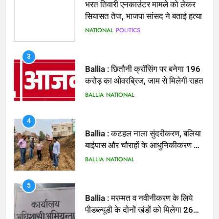
Ballia : छितौनी क्रॉसिंग पर बनेगा 196
करोड़ का ओवरब्रिज, जाम से मिलेगी राहत
BALLIA
NATIONAL
4
Ballia : कटहल नाला सुंदरीकरण, बलिया
बाईपास और चौराहों के आधुनिकीकरण की
तैयारी तेज
BALLIA
NATIONAL
5
Ballia : मरम्मत व नवीनीकरण के लिये
पीडब्ल्यूडी के दोनों खंडों को मिलेगा 26
करोड़
BALLIA
NATIONAL
6
Ballia : 110 फीट ऊंचे तिरंगे के सम्मान
में बलिया में निकला तिरंगा यात्रा