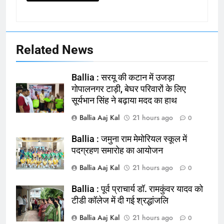
Related News
Ballia : सरयू की कटान में उजड़ा
गोपालनगर टाड़ी, बेघर परिवारों के लिए
सूर्यभान सिंह ने बढ़ाया मदद का हाथ
Ballia Aaj Kal
21 hours ago
0
Ballia : जमुना राम मेमोरियल स्कूल में
164
पदग्रहण समारोह का आयोजन
Ballia : न्याय की मांग: सड़क पर उतरे
Ballia Aaj Kal
21 hours ago
0
चिकित्सक, किया प्रदर्शन
NATIONAL
बलिया
Ballia : पूर्व प्राचार्य डॉ. रामकुंवर यादव को
टीडी कॉलेज में दी गई श्रद्धांजलि
165
Ballia Aaj Kal
21 hours ago
0