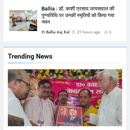
Ballia : बलिया बलिदान दिवस के मौके पर
बलिया को मिलेगी नई ट्रेन की सौगात
Ballia : डॉ. काशी प्रसाद जायसवाल की
पुण्यतिथि पर उनकी स्मृतियों को किया गया
NATIONAL
बलिया
नमन
Ballia Aaj Kal
21 hours ago
166
0
Ballia : कर्ज के बोझ तले दबे कारोबारी ने
फांसी लगाकर दी जान
NATIONAL
बलिया
Trending News
167
Ballia : थैंक्यू बलिया पुलिस: पीड़िता को
मिले 1.38 लाख रूपये
NATIONAL
बलिया
1
कोचिंग सेंटर में लगी भीषण आग, जान
बचाने के लिए छात्रों ने लगाई छलांग, कई