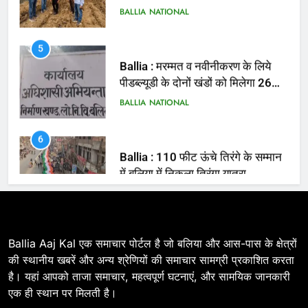
5
Ballia : मरम्मत व नवीनीकरण के लिये
पीडब्ल्यूडी के दोनों खंडों को मिलेगा 26
करोड़
BALLIA
NATIONAL
6
Ballia : 110 फीट ऊंचे तिरंगे के सम्मान
में बलिया में निकला तिरंगा यात्रा
BALLIA
NATIONAL
7
Ballia : सीएम डैशबोर्ड समीक्षा में फिसले
विभाग, डीएम ने मांगा स्पष्टीकरण
BALLIA
NATIONAL
Ballia Aaj Kal एक समाचार पोर्टल है जो बलिया और आस-पास के क्षेत्रों
की स्थानीय खबरें और अन्य श्रेणियों की समाचार सामग्री प्रकाशित करता
है। यहां आपको ताजा समाचार, महत्वपूर्ण घटनाएं, और सामयिक जानकारी
8
एक ही स्थान पर मिलती है।
Ballia : दिल्ली ब्लास्ट के बाद बलिया में