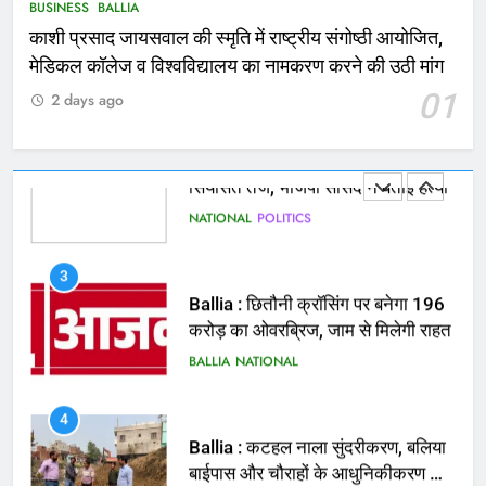
घायल
ACCIDENT
BUSINESS
BUSINESS
BALLIA
काशी प्रसाद जायसवाल की स्मृति में राष्ट्रीय संगोष्ठी आयोजित,
2
मेडिकल कॉलेज व विश्वविद्यालय का नामकरण करने की उठी मांग
भरत तिवारी एनकाउंटर मामले को लेकर
01
2 days ago
सियासत तेज, भाजपा सांसद ने बताई हत्या
NATIONAL
POLITICS
3
Ballia : छितौनी क्रॉसिंग पर बनेगा 196
करोड़ का ओवरब्रिज, जाम से मिलेगी राहत
BALLIA
NATIONAL
4
Ballia : कटहल नाला सुंदरीकरण, बलिया
बाईपास और चौराहों के आधुनिकीकरण की
तैयारी तेज
BALLIA
NATIONAL