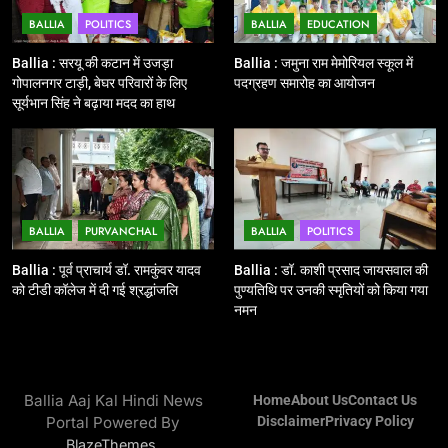
BALLIA
POLITICS
BALLIA
EDUCATION
12
Ballia : बलिया रेलवे स्टेशन का अपर
Ballia : सरयू की कटान में उजड़ा
Ballia : जमुना राम मेमोरियल स्कूल में
महाप्रबंधक ने किया निरीक्षण
गोपालनगर टाड़ी, बेघर परिवारों के लिए
पदग्रहण समारोह का आयोजन
सूर्यभान सिंह ने बढ़ाया मदद का हाथ
BALLIA
NATIONAL
13
Ballia : त्यौहारों पर शांति व्यवस्था को
लेकर पुलिस ने किया रूट मार्च
BALLIA
PURVANCHAL
BALLIA
POLITICS
BALLIA
NATIONAL
Ballia : पूर्व प्राचार्य डॉ. रामकुंवर यादव
Ballia : डॉ. काशी प्रसाद जायसवाल की
को टीडी कॉलेज में दी गई श्रद्धांजलि
पुण्यतिथि पर उनकी स्मृतियों को किया गया
14
नमन
Ballia : एमएलसी रविशंकर सिंह पप्पू की
माता का निधन
BALLIA
NATIONAL
Ballia Aaj Kal Hindi News
Home
About Us
Contact Us
Portal Powered By
Disclaimer
Privacy Policy
15
.
BlazeThemes