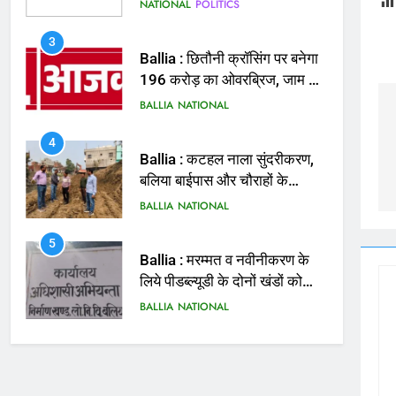
बताई हत्या
NATIONAL
POLITICS
3
Ballia : छितौनी क्रॉसिंग पर बनेगा
196 करोड़ का ओवरब्रिज, जाम से
मिलेगी राहत
BALLIA
NATIONAL
4
Ballia : कटहल नाला सुंदरीकरण,
बलिया बाईपास और चौराहों के
आधुनिकीकरण की तैयारी तेज
BALLIA
NATIONAL
5
Ballia : मरम्मत व नवीनीकरण के
लिये पीडब्ल्यूडी के दोनों खंडों को
मिलेगा 26 करोड़
BALLIA
NATIONAL
6
Ballia : 110 फीट ऊंचे तिरंगे के
सम्मान में बलिया में निकला तिरंगा