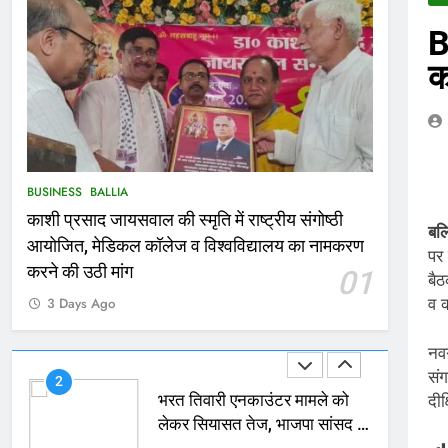
B
166
Ballia : कर्ज के बोझ तले दबे
क
कारोबारी ने फांसी लगाकर दी जान
NATIONAL
बलिया
167
Ballia : थैंक्यू बलिया पुलिस: पीड़िता
BUSINESS
BALLIA
को मिले 1.38 लाख रूपये
काशी प्रसाद जायसवाल की स्मृति में राष्ट्रीय संगोष्ठी
NATIONAL
बलिया
बल
आयोजित, मेडिकल कॉलेज व विश्वविद्यालय का नामकरण
पर
1
करने की उठी मांग
01
बै
कोचिंग सेंटर में लगी भीषण आग, जान
व क
3 Days Ago
बचाने के लिए छात्रों ने लगाई छलांग,
कई घायल
ACCIDENT
BUSINESS
नवग
संग
2
भरत तिवारी एनकाउंटर मामले को
दी
लेकर सियासत तेज, भाजपा सांसद ने