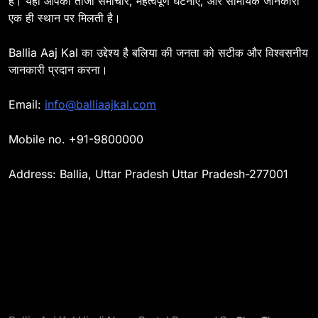
की माता का निधन
है। यहां आपको ताजा समाचार, महत्वपूर्ण घटनाएं, और सामयिक जानकारी
एक ही स्थान पर मिलती है।
BALLIA
NATIONAL
15
Ballia Aaj Kal का उद्देश्य है बलिया की जनता को सटीक और विश्वसनीय
Ballia : बच्चों के लिये पार्क नहीं,
जानकारी प्रदान करना।
छुट्टियों में हो जाते है मायूस
BALLIA
NATIONAL
Email:
info@balliaajkal.com
16
Mobile no. +91-9800000
Ballia : मिशन शक्ति अभियान में
छात्राओं व महिलाओं को किया गया
Address: Ballia, Uttar Pradesh Uttar Pradesh-277001
जागरूक
BALLIA
NATIONAL
17
Ballia : जिलाधिकारी का सख्त रुख
: अधूरे निर्माण कार्य पर कार्यदायी
संस्थाओं को फटकार
BALLIA
NATIONAL
18
Ballia : तीज को लेकर हाथों में