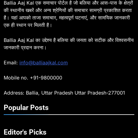
BALLIA
NATIONAL
Ballia Aaj Kal एक समाचार पोर्टल है जो बलिया और आस-पास के क्षेत्रों
की स्थानीय खबरें और अन्य श्रेणियों की समाचार सामग्री प्रकाशित करता
है। यहां आपको ताजा समाचार, महत्वपूर्ण घटनाएं, और सामयिक जानकारी
8
एक ही स्थान पर मिलती है।
Ballia : दिल्ली ब्लास्ट के बाद बलिया में
हाई अलर्ट, एसपी ओमवीर सिंह ने पुलिस बल
Ballia Aaj Kal का उद्देश्य है बलिया की जनता को सटीक और विश्वसनीय
के साथ रेलवे स्टेशन व शहर में किया पैदल
BALLIA
NATIONAL
जानकारी प्रदान करना।
गश्त
9
Email:
info@balliaajkal.com
Ballia : एकता, अखंडता और राष्ट्रप्रेम
का संकल्प लेकर गूंजा बलिया, पुलिस
Mobile no. +91-9800000
अधीक्षक ओमवीर सिंह ने दिलाई शपथ, दी
BALLIA
NATIONAL
श्रद्धांजलि
Address: Ballia, Uttar Pradesh Uttar Pradesh-277001
10
Popular Posts
Ballia : चितबड़ागांव से गोरखपुर, वाराणसी
और कानपुर के लिए बस सेवाओं का
शुभारंभ, सांसद नीरज शेखर ने दिखाई हरी
BALLIA
NATIONAL
झंडी
Editor's Picks