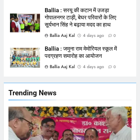
NATIONAL
बलिया
Ballia : सरयू की कटान में उजड़ा
गोपालनगर टाड़ी, बेघर परिवारों के लिए
सूर्यभान सिंह ने बढ़ाया मदद का हाथ
165
Ballia : बलिया बलिदान दिवस के मौके पर
Ballia Aaj Kal
4 days ago
0
बलिया को मिलेगी नई ट्रेन की सौगात
Ballia : जमुना राम मेमोरियल स्कूल में
NATIONAL
बलिया
पदग्रहण समारोह का आयोजन
Ballia Aaj Kal
4 days ago
166
0
Ballia : कर्ज के बोझ तले दबे कारोबारी ने
फांसी लगाकर दी जान
NATIONAL
बलिया
Trending News
167
Ballia : थैंक्यू बलिया पुलिस: पीड़िता को
मिले 1.38 लाख रूपये
NATIONAL
बलिया