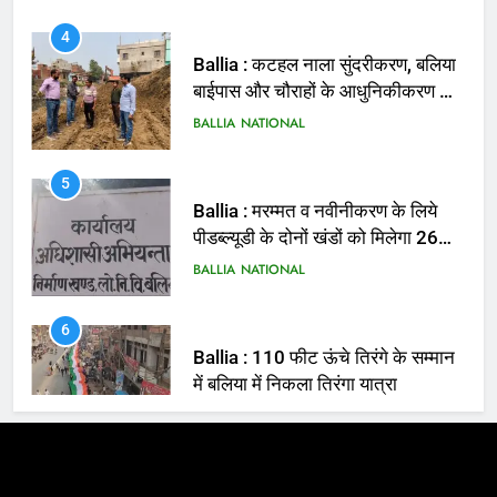
Ballia : कटहल नाला सुंदरीकरण, बलिया
बाईपास और चौराहों के आधुनिकीकरण की
तैयारी तेज
BALLIA
NATIONAL
5
Ballia : मरम्मत व नवीनीकरण के लिये
पीडब्ल्यूडी के दोनों खंडों को मिलेगा 26
करोड़
BALLIA
NATIONAL
6
Ballia : 110 फीट ऊंचे तिरंगे के सम्मान
में बलिया में निकला तिरंगा यात्रा
BALLIA
NATIONAL
7
Ballia : सीएम डैशबोर्ड समीक्षा में फिसले
विभाग, डीएम ने मांगा स्पष्टीकरण