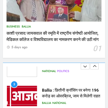
1
कोचिंग सेंटर में लगी भीषण आग, जान
बचाने के लिए छात्रों ने लगाई छलांग, कई
घायल
ACCIDENT
BUSINESS
BUSINESS
BALLIA
काशी प्रसाद जायसवाल की स्मृति में राष्ट्रीय संगोष्ठी आयोजित,
2
मेडिकल कॉलेज व विश्वविद्यालय का नामकरण करने की उठी मांग
भरत तिवारी एनकाउंटर मामले को लेकर
01
5 days ago
सियासत तेज, भाजपा सांसद ने बताई हत्या
NATIONAL
POLITICS
3
Ballia : छितौनी क्रॉसिंग पर बनेगा 196
करोड़ का ओवरब्रिज, जाम से मिलेगी राहत
BALLIA
NATIONAL
4