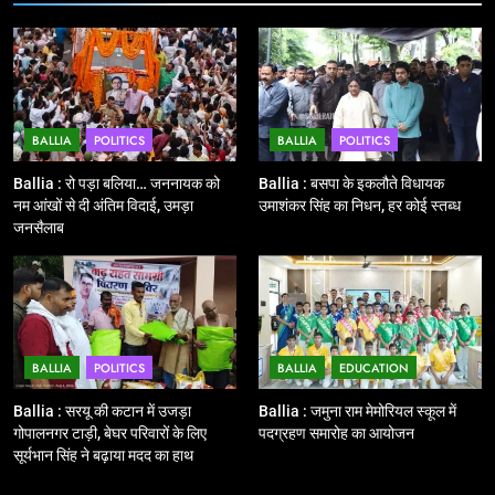
11
बिहार विस चुनाव : सभी 90 हजार 712
बूथों से लाइव वेब कास्टिंग की तैयारी
NATIONAL
POLITICS
BALLIA
POLITICS
BALLIA
POLITICS
12
Ballia : बलिया रेलवे स्टेशन का अपर
Ballia : रो पड़ा बलिया… जननायक को
Ballia : बसपा के इकलौते विधायक
महाप्रबंधक ने किया निरीक्षण
नम आंखों से दी अंतिम विदाई, उमड़ा
उमाशंकर सिंह का निधन, हर कोई स्तब्ध
जनसैलाब
BALLIA
NATIONAL
13
Ballia : त्यौहारों पर शांति व्यवस्था को
लेकर पुलिस ने किया रूट मार्च
BALLIA
POLITICS
BALLIA
EDUCATION
BALLIA
NATIONAL
Ballia : सरयू की कटान में उजड़ा
Ballia : जमुना राम मेमोरियल स्कूल में
गोपालनगर टाड़ी, बेघर परिवारों के लिए
पदग्रहण समारोह का आयोजन
14
सूर्यभान सिंह ने बढ़ाया मदद का हाथ
Ballia : एमएलसी रविशंकर सिंह पप्पू की