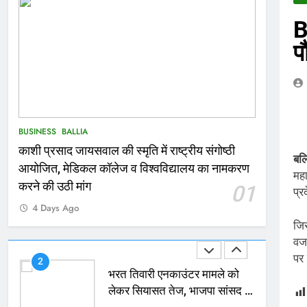
B
166
Ballia : कर्ज के बोझ तले दबे
प
कारोबारी ने फांसी लगाकर दी जान
NATIONAL
बलिया
167
Ballia : थैंक्यू बलिया पुलिस: पीड़िता
BUSINESS
BALLIA
को मिले 1.38 लाख रूपये
काशी प्रसाद जायसवाल की स्मृति में राष्ट्रीय संगोष्ठी
NATIONAL
बलिया
बल
आयोजित, मेडिकल कॉलेज व विश्वविद्यालय का नामकरण
महा
1
करने की उठी मांग
01
प्र
कोचिंग सेंटर में लगी भीषण आग, जान
4 Days Ago
बचाने के लिए छात्रों ने लगाई छलांग,
जिस
कई घायल
ACCIDENT
BUSINESS
वजा
पर
2
भरत तिवारी एनकाउंटर मामले को
लेकर सियासत तेज, भाजपा सांसद ने