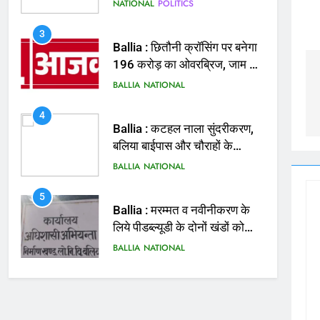
बताई हत्या
NATIONAL
POLITICS
3
Ballia : छितौनी क्रॉसिंग पर बनेगा
196 करोड़ का ओवरब्रिज, जाम से
मिलेगी राहत
BALLIA
NATIONAL
4
Ballia : कटहल नाला सुंदरीकरण,
बलिया बाईपास और चौराहों के
आधुनिकीकरण की तैयारी तेज
BALLIA
NATIONAL
5
Ballia : मरम्मत व नवीनीकरण के
लिये पीडब्ल्यूडी के दोनों खंडों को
मिलेगा 26 करोड़
BALLIA
NATIONAL
6
Ballia : 110 फीट ऊंचे तिरंगे के
सम्मान में बलिया में निकला तिरंगा