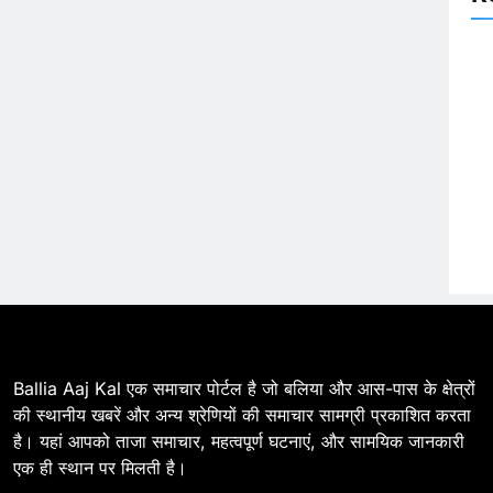
सेवाओं का शुभारंभ, सांसद नीरज
BALLIA
NATIONAL
शेखर ने दिखाई हरी झंडी
11
बिहार विस चुनाव : सभी 90 हजार
712 बूथों से लाइव वेब कास्टिंग की
तैयारी
NATIONAL
POLITICS
12
Ballia : बलिया रेलवे स्टेशन का
अपर महाप्रबंधक ने किया निरीक्षण
BALLIA
NATIONAL
13
Ballia : त्यौहारों पर शांति व्यवस्था
को लेकर पुलिस ने किया रूट मार्च
Ballia Aaj Kal एक समाचार पोर्टल है जो बलिया और आस-पास के क्षेत्रों
BALLIA
NATIONAL
की स्थानीय खबरें और अन्य श्रेणियों की समाचार सामग्री प्रकाशित करता
है। यहां आपको ताजा समाचार, महत्वपूर्ण घटनाएं, और सामयिक जानकारी
14
Ballia : एमएलसी रविशंकर सिंह पप्पू
एक ही स्थान पर मिलती है।