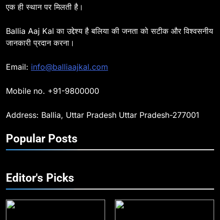
एक ही स्थान पर मिलती है।
Ballia : सीएम डैशबोर्ड समीक्षा में फिसले
विभाग, डीएम ने मांगा स्पष्टीकरण
Ballia Aaj Kal का उद्देश्य है बलिया की जनता को सटीक और विश्वसनीय
BALLIA
NATIONAL
जानकारी प्रदान करना।
8
Email:
info@balliaajkal.com
Ballia : दिल्ली ब्लास्ट के बाद बलिया में
हाई अलर्ट, एसपी ओमवीर सिंह ने पुलिस बल
Mobile no. +91-9800000
के साथ रेलवे स्टेशन व शहर में किया पैदल
BALLIA
NATIONAL
गश्त
Address: Ballia, Uttar Pradesh Uttar Pradesh-277001
9
Popular Posts
Ballia : एकता, अखंडता और राष्ट्रप्रेम
का संकल्प लेकर गूंजा बलिया, पुलिस
अधीक्षक ओमवीर सिंह ने दिलाई शपथ, दी
BALLIA
NATIONAL
श्रद्धांजलि
Editor's Picks
10
Ballia : चितबड़ागांव से गोरखपुर, वाराणसी
और कानपुर के लिए बस सेवाओं का