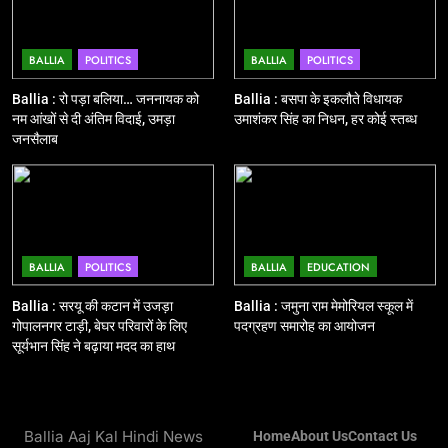
शुभारंभ, सांसद नीरज शेखर ने दिखाई हरी
BALLIA
NATIONAL
झंडी
BALLIA
POLITICS
BALLIA
POLITICS
11
बिहार विस चुनाव : सभी 90 हजार 712
Ballia : रो पड़ा बलिया… जननायक को
Ballia : बसपा के इकलौते विधायक
बूथों से लाइव वेब कास्टिंग की तैयारी
नम आंखों से दी अंतिम विदाई, उमड़ा
उमाशंकर सिंह का निधन, हर कोई स्तब्ध
जनसैलाब
NATIONAL
POLITICS
12
Ballia : बलिया रेलवे स्टेशन का अपर
महाप्रबंधक ने किया निरीक्षण
BALLIA
POLITICS
BALLIA
EDUCATION
BALLIA
NATIONAL
Ballia : सरयू की कटान में उजड़ा
Ballia : जमुना राम मेमोरियल स्कूल में
गोपालनगर टाड़ी, बेघर परिवारों के लिए
पदग्रहण समारोह का आयोजन
13
सूर्यभान सिंह ने बढ़ाया मदद का हाथ
Ballia : त्यौहारों पर शांति व्यवस्था को
लेकर पुलिस ने किया रूट मार्च
BALLIA
NATIONAL
Ballia Aaj Kal Hindi News
Home
About Us
Contact Us