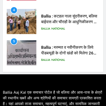
4
Ballia : कटहल नाला सुंदरीकरण, बलिया
बाईपास और चौराहों के आधुनिकीकरण की
तैयारी तेज
BALLIA
NATIONAL
5
Ballia : मरम्मत व नवीनीकरण के लिये
पीडब्ल्यूडी के दोनों खंडों को मिलेगा 26
करोड़
BALLIA
NATIONAL
6
Ballia : 110 फीट ऊंचे तिरंगे के सम्मान
में बलिया में निकला तिरंगा यात्रा
BALLIA
NATIONAL
Ballia Aaj Kal एक समाचार पोर्टल है जो बलिया और आस-पास के क्षेत्रों
की स्थानीय खबरें और अन्य श्रेणियों की समाचार सामग्री प्रकाशित करता
है। यहां आपको ताजा समाचार, महत्वपूर्ण घटनाएं, और सामयिक जानकारी
7