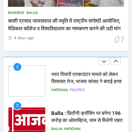
मिले 1.38 लाख रूपये
NATIONAL
बलिया
BUSINESS
BALLIA
काशी प्रसाद जायसवाल की स्मृति में राष्ट्रीय संगोष्ठी आयोजित,
1
मेडिकल कॉलेज व विश्वविद्यालय का नामकरण करने की उठी मांग
कोचिंग सेंटर में लगी भीषण आग, जान
01
4 days ago
बचाने के लिए छात्रों ने लगाई छलांग, कई
घायल
ACCIDENT
BUSINESS
2
भरत तिवारी एनकाउंटर मामले को लेकर
सियासत तेज, भाजपा सांसद ने बताई हत्या
NATIONAL
POLITICS
3
Ballia : छितौनी क्रॉसिंग पर बनेगा 196
करोड़ का ओवरब्रिज, जाम से मिलेगी राहत
BALLIA
NATIONAL