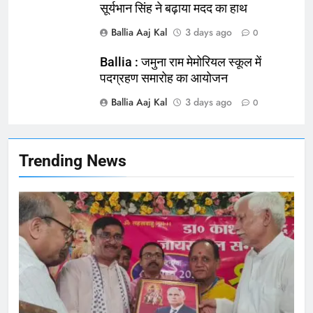
सूर्यभान सिंह ने बढ़ाया मदद का हाथ
164
Ballia : न्याय की मांग: सड़क पर उतरे
Ballia Aaj Kal
3 days ago
0
चिकित्सक, किया प्रदर्शन
Ballia : जमुना राम मेमोरियल स्कूल में
NATIONAL
बलिया
पदग्रहण समारोह का आयोजन
Ballia Aaj Kal
3 days ago
165
0
Ballia : बलिया बलिदान दिवस के मौके पर
बलिया को मिलेगी नई ट्रेन की सौगात
NATIONAL
बलिया
Trending News
166
Ballia : कर्ज के बोझ तले दबे कारोबारी ने
फांसी लगाकर दी जान
NATIONAL
बलिया
167
Ballia : थैंक्यू बलिया पुलिस: पीड़िता को