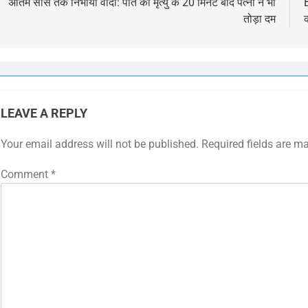
navigation
अंतिम सांस तक निभाया वादा: पति की मृत्यु के 20 मिनट बाद पत्नी ने भी
B
तोड़ा दम
क
LEAVE A REPLY
Your email address will not be published.
Required fields are m
Comment
*