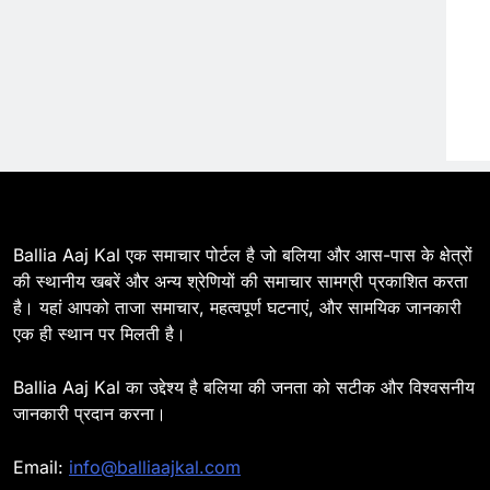
EOS Steel Ltd के CEO
BALLIA
NATIONAL
20
Ballia : बलिया बलिदान दिवस :
चित्तू पांडेय चौराहा तक नहीं पहुंच पाए
मंत्री व अफसर
BALLIA
NATIONAL
21
Ballia : बलिया में चेहल्लुम जुलूस,
Ballia Aaj Kal एक समाचार पोर्टल है जो बलिया और आस-पास के क्षेत्रों
ग़मगीन माहौल में हुई मातमी रस्में
की स्थानीय खबरें और अन्य श्रेणियों की समाचार सामग्री प्रकाशित करता
BALLIA
NATIONAL
है। यहां आपको ताजा समाचार, महत्वपूर्ण घटनाएं, और सामयिक जानकारी
एक ही स्थान पर मिलती है।
22
Ballia : जमुना राम मेमोरियल स्कूल
में धूमधाम से मना स्वतंत्रता दिवस
Ballia Aaj Kal का उद्देश्य है बलिया की जनता को सटीक और विश्वसनीय
जानकारी प्रदान करना।
BALLIA
NATIONAL
23
Email:
info@balliaajkal.com
Ballia : आयकर कार्यालय पर बड़े