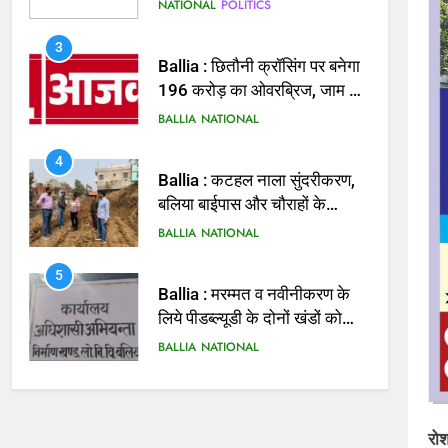
मिलेगी राहत
BALLIA
NATIONAL
4
Ballia : कटहल नाला सुंदरीकरण,
बलिया बाईपास और चौराहों के
आधुनिकीकरण की तैयारी तेज
BALLIA
NATIONAL
5
Ballia : मरम्मत व नवीनीकरण के
लिये पीडब्ल्यूडी के दोनों खंडों को
मिलेगा 26 करोड़
BALLIA
NATIONAL
6
Ballia : 110 फीट ऊंचे तिरंगे के
सम्मान में बलिया में निकला तिरंगा
यात्रा
BALLIA
NATIONAL
7
Ballia : सीएम डैशबोर्ड समीक्षा में
फिसले विभाग, डीएम ने मांगा
रो