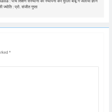
allia : पांच शिक्षण संस्थानों की स्थापना कर मुरली बाबू ने जलायी ज्ञान
ी ज्योति : प्रो. संजीत गुप्ता
arked
*