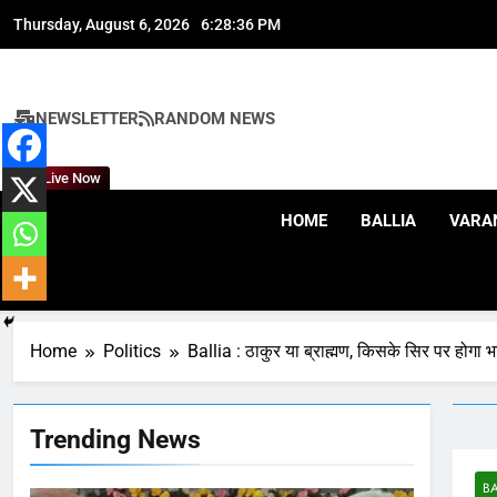
Skip
Thursday, August 6, 2026
6:28:37 PM
to
content
NEWSLETTER
RANDOM NEWS
164
Live Now
Ballia : न्याय की मांग: सड़क पर
उतरे चिकित्सक, किया प्रदर्शन
HOME
BALLIA
VARA
NATIONAL
बलिया
165
Ballia : बलिया बलिदान दिवस के
मौके पर बलिया को मिलेगी नई ट्रेन
Home
Politics
Ballia : ठाकुर या ब्राह्मण, किसके सिर पर होगा 
की सौगात
NATIONAL
बलिया
166
Trending News
Ballia : कर्ज के बोझ तले दबे
कारोबारी ने फांसी लगाकर दी जान
BA
NATIONAL
बलिया