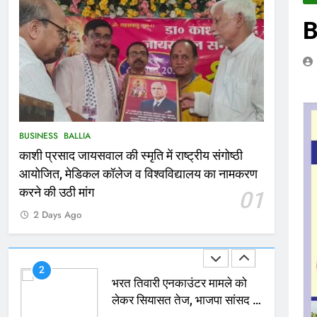
B
167
Ballia : थैंक्यू बलिया पुलिस: पीड़िता
को मिले 1.38 लाख रूपये
NATIONAL
बलिया
1
कोचिंग सेंटर में लगी भीषण आग, जान
BUSINESS
BALLIA
बचाने के लिए छात्रों ने लगाई छलांग,
काशी प्रसाद जायसवाल की स्मृति में राष्ट्रीय संगोष्ठी
कई घायल
ACCIDENT
BUSINESS
आयोजित, मेडिकल कॉलेज व विश्वविद्यालय का नामकरण
2
करने की उठी मांग
01
भरत तिवारी एनकाउंटर मामले को
2 Days Ago
लेकर सियासत तेज, भाजपा सांसद ने
बताई हत्या
NATIONAL
POLITICS
3
Ballia : छितौनी क्रॉसिंग पर बनेगा
196 करोड़ का ओवरब्रिज, जाम से