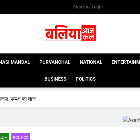
Sign up / Login
Ballia Aaj Kal
NASI MANDAL
PURVANCHAL
NATIONAL
ENTERTAIN
BUSINESS
POLITICS
भाजपा अध्यक्ष का ताज
LLIA
POLITICS