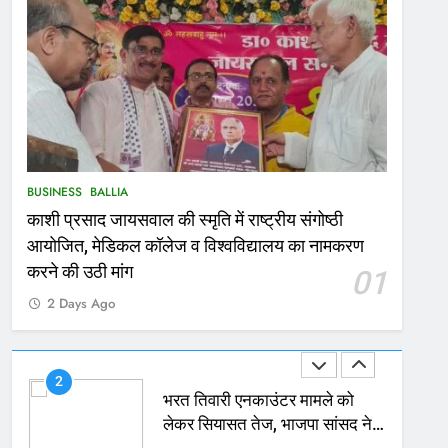
167
Ballia : थैंक्यू बलिया पुलिस: पीड़िता
को मिले 1.38 लाख रूपये
NATIONAL
बलिया
1
कोचिंग सेंटर में लगी भीषण आग, जान
BUSINESS
BALLIA
बचाने के लिए छात्रों ने लगाई छलांग,
काशी प्रसाद जायसवाल की स्मृति में राष्ट्रीय संगोष्ठी
कई घायल
ACCIDENT
BUSINESS
आयोजित, मेडिकल कॉलेज व विश्वविद्यालय का नामकरण
2
करने की उठी मांग
01
भरत तिवारी एनकाउंटर मामले को
2 Days Ago
लेकर सियासत तेज, भाजपा सांसद ने
बताई हत्या
NATIONAL
POLITICS
3
Ballia : छितौनी क्रॉसिंग पर बनेगा
196 करोड़ का ओवरब्रिज, जाम से