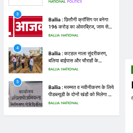
मिलेगी राहत
BALLIA
NATIONAL
4
Ballia : कटहल नाला सुंदरीकरण,
बलिया बाईपास और चौराहों के
आधुनिकीकरण की तैयारी तेज
BALLIA
NATIONAL
5
Ballia : मरम्मत व नवीनीकरण के लिये
पीडब्ल्यूडी के दोनों खंडों को मिलेगा 26
करोड़
BALLIA
NATIONAL
6
Ballia : 110 फीट ऊंचे तिरंगे के
सम्मान में बलिया में निकला तिरंगा
यात्रा
BALLIA
NATIONAL
7
Ballia : सीएम डैशबोर्ड समीक्षा में
फिसले विभाग, डीएम ने मांगा