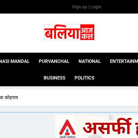
Sign up / Login
Ballia Aaj Kal
NASI MANDAL
PURVANCHAL
NATIONAL
ENTERTAIN
BUSINESS
POLITICS
 मचा कोहराम