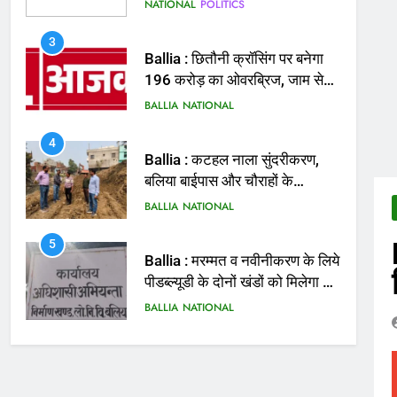
मिलेगी राहत
BALLIA
NATIONAL
4
Ballia : कटहल नाला सुंदरीकरण,
बलिया बाईपास और चौराहों के
आधुनिकीकरण की तैयारी तेज
BALLIA
NATIONAL
5
Ballia : मरम्मत व नवीनीकरण के लिये
पीडब्ल्यूडी के दोनों खंडों को मिलेगा 26
करोड़
BALLIA
NATIONAL
6
Ballia : 110 फीट ऊंचे तिरंगे के
सम्मान में बलिया में निकला तिरंगा
यात्रा
BALLIA
NATIONAL
7
Ballia : सीएम डैशबोर्ड समीक्षा में
फिसले विभाग, डीएम ने मांगा