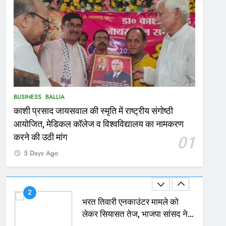
167
Ballia : थैंक्यू बलिया पुलिस: पीड़िता
को मिले 1.38 लाख रूपये
NATIONAL
बलिया
1
कोचिंग सेंटर में लगी भीषण आग, जान
BUSINESS
BALLIA
बचाने के लिए छात्रों ने लगाई छलांग,
काशी प्रसाद जायसवाल की स्मृति में राष्ट्रीय संगोष्ठी
कई घायल
ACCIDENT
BUSINESS
आयोजित, मेडिकल कॉलेज व विश्वविद्यालय का नामकरण
2
करने की उठी मांग
01
भरत तिवारी एनकाउंटर मामले को
5 Days Ago
लेकर सियासत तेज, भाजपा सांसद ने
बताई हत्या
NATIONAL
POLITICS
3
Ballia : छितौनी क्रॉसिंग पर बनेगा
196 करोड़ का ओवरब्रिज, जाम से