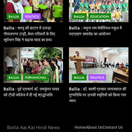
NATIONAL
POLITICS
BALLIA
POLITICS
BALLIA
EDUCATION
12
Ballia : बलिया रेलवे स्टेशन का अपर
Ballia : सरयू की कटान में उजड़ा
Ballia : जमुना राम मेमोरियल स्कूल में
महाप्रबंधक ने किया निरीक्षण
गोपालनगर टाड़ी, बेघर परिवारों के लिए
पदग्रहण समारोह का आयोजन
सूर्यभान सिंह ने बढ़ाया मदद का हाथ
BALLIA
NATIONAL
13
Ballia : त्यौहारों पर शांति व्यवस्था को
लेकर पुलिस ने किया रूट मार्च
BALLIA
PURVANCHAL
BALLIA
POLITICS
BALLIA
NATIONAL
Ballia : पूर्व प्राचार्य डॉ. रामकुंवर यादव
Ballia : डॉ. काशी प्रसाद जायसवाल की
को टीडी कॉलेज में दी गई श्रद्धांजलि
पुण्यतिथि पर उनकी स्मृतियों को किया गया
14
नमन
Ballia : एमएलसी रविशंकर सिंह पप्पू की
माता का निधन
BALLIA
NATIONAL
Ballia Aaj Kal Hindi News
Home
About Us
Contact Us