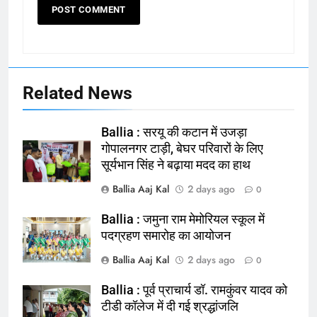
Related News
Ballia : सरयू की कटान में उजड़ा
गोपालनगर टाड़ी, बेघर परिवारों के लिए
सूर्यभान सिंह ने बढ़ाया मदद का हाथ
Ballia Aaj Kal
2 days ago
0
Ballia : जमुना राम मेमोरियल स्कूल में
164
पदग्रहण समारोह का आयोजन
Ballia : न्याय की मांग: सड़क पर उतरे
Ballia Aaj Kal
2 days ago
0
चिकित्सक, किया प्रदर्शन
NATIONAL
बलिया
Ballia : पूर्व प्राचार्य डॉ. रामकुंवर यादव को
टीडी कॉलेज में दी गई श्रद्धांजलि