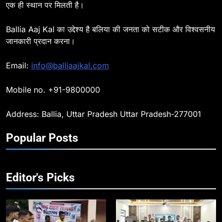
एक ही स्थान पर मिलती है।
Ballia : दिल्ली ब्लास्ट के बाद बलिया में
हाई अलर्ट, एसपी ओमवीर सिंह ने पुलिस बल
Ballia Aaj Kal का उद्देश्य है बलिया की जनता को सटीक और विश्वसनीय
के साथ रेलवे स्टेशन व शहर में किया पैदल
BALLIA
NATIONAL
जानकारी प्रदान करना।
गश्त
9
Email:
info@balliaajkal.com
Ballia : एकता, अखंडता और राष्ट्रप्रेम
का संकल्प लेकर गूंजा बलिया, पुलिस
Mobile no. +91-9800000
अधीक्षक ओमवीर सिंह ने दिलाई शपथ, दी
BALLIA
NATIONAL
श्रद्धांजलि
Address: Ballia, Uttar Pradesh Uttar Pradesh-277001
10
Popular Posts
Ballia : चितबड़ागांव से गोरखपुर, वाराणसी
और कानपुर के लिए बस सेवाओं का
शुभारंभ, सांसद नीरज शेखर ने दिखाई हरी
BALLIA
NATIONAL
झंडी
Editor's Picks
11
बिहार विस चुनाव : सभी 90 हजार 712
बूथों से लाइव वेब कास्टिंग की तैयारी