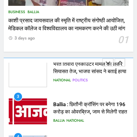
बचाने के लिए छात्रों ने लगाई छलांग, कई
घायल
ACCIDENT
BUSINESS
BUSINESS
BALLIA
काशी प्रसाद जायसवाल की स्मृति में राष्ट्रीय संगोष्ठी आयोजित,
2
मेडिकल कॉलेज व विश्वविद्यालय का नामकरण करने की उठी मांग
भरत तिवारी एनकाउंटर मामले को लेकर
01
3 days ago
सियासत तेज, भाजपा सांसद ने बताई हत्या
NATIONAL
POLITICS
3
Ballia : छितौनी क्रॉसिंग पर बनेगा 196
करोड़ का ओवरब्रिज, जाम से मिलेगी राहत
BALLIA
NATIONAL
4
Ballia : कटहल नाला सुंदरीकरण, बलिया
बाईपास और चौराहों के आधुनिकीकरण की
तैयारी तेज
BALLIA
NATIONAL