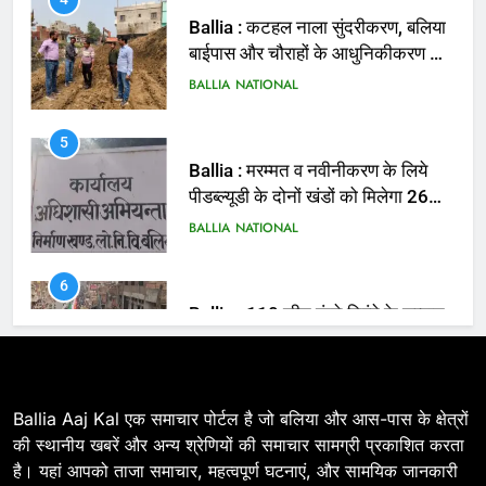
5
Ballia : मरम्मत व नवीनीकरण के लिये
पीडब्ल्यूडी के दोनों खंडों को मिलेगा 26
करोड़
BALLIA
NATIONAL
6
Ballia : 110 फीट ऊंचे तिरंगे के सम्मान
में बलिया में निकला तिरंगा यात्रा
BALLIA
NATIONAL
7
Ballia : सीएम डैशबोर्ड समीक्षा में फिसले
विभाग, डीएम ने मांगा स्पष्टीकरण
BALLIA
NATIONAL
Ballia Aaj Kal एक समाचार पोर्टल है जो बलिया और आस-पास के क्षेत्रों
की स्थानीय खबरें और अन्य श्रेणियों की समाचार सामग्री प्रकाशित करता
है। यहां आपको ताजा समाचार, महत्वपूर्ण घटनाएं, और सामयिक जानकारी
8