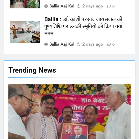
165
Ballia Aaj Kal
2 days ago
0
Ballia : बलिया बलिदान दिवस के मौके पर
बलिया को मिलेगी नई ट्रेन की सौगात
Ballia : डॉ. काशी प्रसाद जायसवाल की
पुण्यतिथि पर उनकी स्मृतियों को किया गया
NATIONAL
बलिया
नमन
Ballia Aaj Kal
2 days ago
166
0
Ballia : कर्ज के बोझ तले दबे कारोबारी ने
फांसी लगाकर दी जान
NATIONAL
बलिया
Trending News
167
Ballia : थैंक्यू बलिया पुलिस: पीड़िता को
मिले 1.38 लाख रूपये
NATIONAL
बलिया
1
कोचिंग सेंटर में लगी भीषण आग, जान