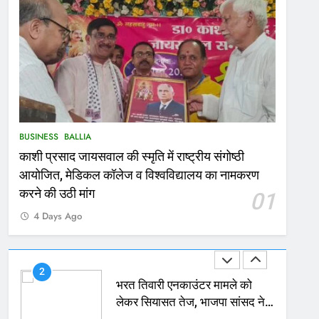
167
Ballia : थैंक्यू बलिया पुलिस: पीड़िता
को मिले 1.38 लाख रूपये
NATIONAL
बलिया
1
कोचिंग सेंटर में लगी भीषण आग, जान
BUSINESS
BALLIA
बचाने के लिए छात्रों ने लगाई छलांग,
काशी प्रसाद जायसवाल की स्मृति में राष्ट्रीय संगोष्ठी
कई घायल
ACCIDENT
BUSINESS
आयोजित, मेडिकल कॉलेज व विश्वविद्यालय का नामकरण
2
करने की उठी मांग
01
भरत तिवारी एनकाउंटर मामले को
4 Days Ago
लेकर सियासत तेज, भाजपा सांसद ने
बताई हत्या
NATIONAL
POLITICS
3
Ballia : छितौनी क्रॉसिंग पर बनेगा
196 करोड़ का ओवरब्रिज, जाम से