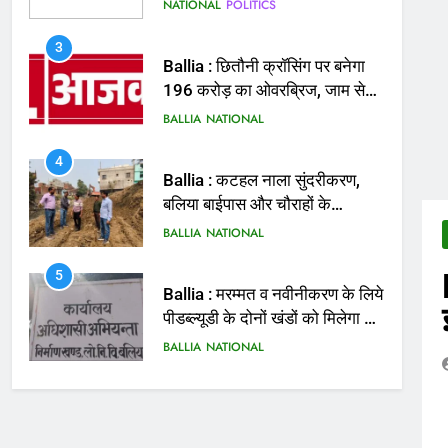
मिलेगी राहत
BALLIA
NATIONAL
4
Ballia : कटहल नाला सुंदरीकरण,
बलिया बाईपास और चौराहों के
आधुनिकीकरण की तैयारी तेज
BALLIA
NATIONAL
5
Ballia : मरम्मत व नवीनीकरण के लिये
पीडब्ल्यूडी के दोनों खंडों को मिलेगा 26
करोड़
BALLIA
NATIONAL
6
Ballia : 110 फीट ऊंचे तिरंगे के
सम्मान में बलिया में निकला तिरंगा
यात्रा
BALLIA
NATIONAL
7
Ballia : सीएम डैशबोर्ड समीक्षा में
फिसले विभाग, डीएम ने मांगा