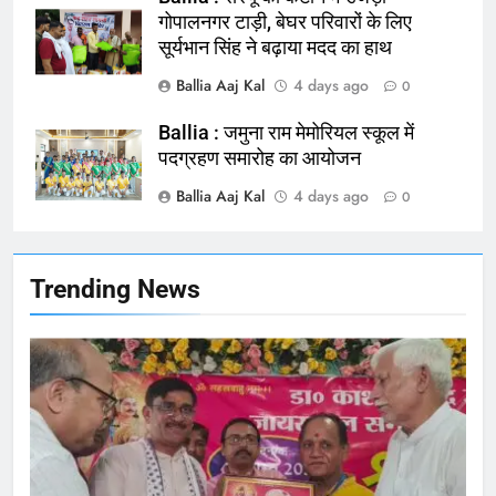
गोपालनगर टाड़ी, बेघर परिवारों के लिए
सूर्यभान सिंह ने बढ़ाया मदद का हाथ
165
Ballia : बलिया बलिदान दिवस के मौके पर
Ballia Aaj Kal
4 days ago
0
बलिया को मिलेगी नई ट्रेन की सौगात
Ballia : जमुना राम मेमोरियल स्कूल में
NATIONAL
बलिया
पदग्रहण समारोह का आयोजन
Ballia Aaj Kal
4 days ago
166
0
Ballia : कर्ज के बोझ तले दबे कारोबारी ने
फांसी लगाकर दी जान
NATIONAL
बलिया
Trending News
167
Ballia : थैंक्यू बलिया पुलिस: पीड़िता को
मिले 1.38 लाख रूपये
NATIONAL
बलिया
1