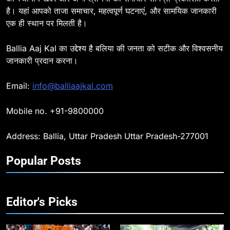
है। यहां आपको ताजा समाचार, महत्वपूर्ण घटनाएं, और सामयिक जानकारी
8
एक ही स्थान पर मिलती है।
Ballia : दिल्ली ब्लास्ट के बाद बलिया में
हाई अलर्ट, एसपी ओमवीर सिंह ने पुलिस बल
Ballia Aaj Kal का उद्देश्य है बलिया की जनता को सटीक और विश्वसनीय
के साथ रेलवे स्टेशन व शहर में किया पैदल
BALLIA
NATIONAL
जानकारी प्रदान करना।
गश्त
9
Email:
info@balliaajkal.com
Ballia : एकता, अखंडता और राष्ट्रप्रेम
का संकल्प लेकर गूंजा बलिया, पुलिस
Mobile no. +91-9800000
अधीक्षक ओमवीर सिंह ने दिलाई शपथ, दी
BALLIA
NATIONAL
श्रद्धांजलि
Address: Ballia, Uttar Pradesh Uttar Pradesh-277001
10
Popular Posts
Ballia : चितबड़ागांव से गोरखपुर, वाराणसी
और कानपुर के लिए बस सेवाओं का
शुभारंभ, सांसद नीरज शेखर ने दिखाई हरी
BALLIA
NATIONAL
झंडी
Editor's Picks
11
बिहार विस चुनाव : सभी 90 हजार 712