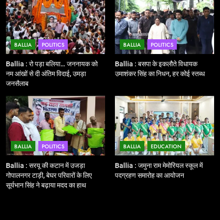
बूथों से लाइव वेब कास्टिंग की तैयारी
NATIONAL
POLITICS
BALLIA
POLITICS
BALLIA
POLITICS
12
Ballia : बलिया रेलवे स्टेशन का अपर
Ballia : रो पड़ा बलिया… जननायक को
Ballia : बसपा के इकलौते विधायक
महाप्रबंधक ने किया निरीक्षण
नम आंखों से दी अंतिम विदाई, उमड़ा
उमाशंकर सिंह का निधन, हर कोई स्तब्ध
जनसैलाब
BALLIA
NATIONAL
13
Ballia : त्यौहारों पर शांति व्यवस्था को
लेकर पुलिस ने किया रूट मार्च
BALLIA
POLITICS
BALLIA
EDUCATION
BALLIA
NATIONAL
Ballia : सरयू की कटान में उजड़ा
Ballia : जमुना राम मेमोरियल स्कूल में
गोपालनगर टाड़ी, बेघर परिवारों के लिए
पदग्रहण समारोह का आयोजन
14
सूर्यभान सिंह ने बढ़ाया मदद का हाथ
Ballia : एमएलसी रविशंकर सिंह पप्पू की
माता का निधन
BALLIA
NATIONAL