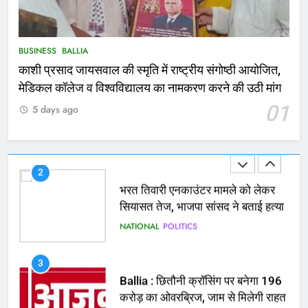
कोचिंग सेंटर में लगी भीषण आग, जान
बचाने के लिए छात्रों ने लगाई छलांग, कई
घायल
ACCIDENT
BUSINESS
BUSINESS
BALLIA
काशी प्रसाद जायसवाल की स्मृति में राष्ट्रीय संगोष्ठी आयोजित,
2
मेडिकल कॉलेज व विश्वविद्यालय का नामकरण करने की उठी मांग
भरत तिवारी एनकाउंटर मामले को लेकर
01
5 days ago
सियासत तेज, भाजपा सांसद ने बताई हत्या
NATIONAL
POLITICS
3
Ballia : छितौनी क्रॉसिंग पर बनेगा 196
करोड़ का ओवरब्रिज, जाम से मिलेगी राहत
BALLIA
NATIONAL
4
Ballia : कटहल नाला सुंदरीकरण, बलिया
बाईपास और चौराहों के आधुनिकीकरण की