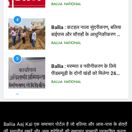
तैयारी तेज
BALLIA
NATIONAL
5
Ballia : मरम्मत व नवीनीकरण के लिये
पीडब्ल्यूडी के दोनों खंडों को मिलेगा 26
करोड़
BALLIA
NATIONAL
6
Ballia : 110 फीट ऊंचे तिरंगे के सम्मान
में बलिया में निकला तिरंगा यात्रा
BALLIA
NATIONAL
7
Ballia : सीएम डैशबोर्ड समीक्षा में फिसले
विभाग, डीएम ने मांगा स्पष्टीकरण
BALLIA
NATIONAL
Ballia Aaj Kal एक समाचार पोर्टल है जो बलिया और आस-पास के क्षेत्रों
की स्थानीय खबरें और अन्य श्रेणियों की समाचार सामग्री प्रकाशित करता